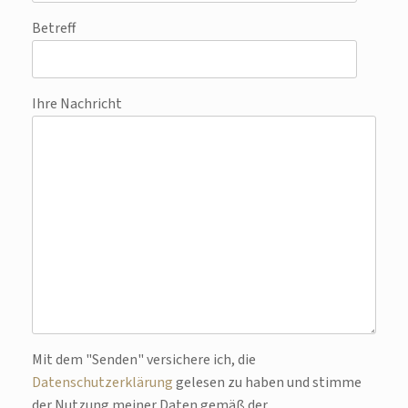
Betreff
Ihre Nachricht
Bitte lasse dieses Feld leer.
Mit dem "Senden" versichere ich, die
Datenschutzerklärung
gelesen zu haben und stimme
der Nutzung meiner Daten gemäß der