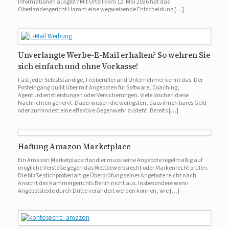
Informationen ausgibt? Mit Urteil vom 12. Mai 2026 hat das
Oberlandesgericht Hamm eine wegweisende Entscheidung […]
Unverlangte Werbe-E-Mail erhalten? So wehren Sie
sich einfach und ohne Vorkasse!
Fast jeder Selbstständige, Freiberufler und Unternehmer kennt das: Der
Posteingang quillt über mit Angeboten für Software, Coaching,
Agenturdienstleistungen oder Versicherungen. Viele löschen diese
Nachrichten genervt. Dabei wissen die wenigsten, dass ihnen bares Geld
oder zumindest eine effektive Gegenwehr zusteht. Bereits […]
Haftung Amazon Marketplace
Ein Amazon Marketplace Händler muss seine Angebote regelmäßig auf
mögliche Verstöße gegen das Wettbewerbsrecht oder Markenrecht prüfen.
Die bloße stichprobenartige Überprüfung seiner Angebote reicht nach
Ansicht des Kammergerichts Berlin nicht aus. Insbesondere wenn
Angebotstexte durch Dritte verändert werden können, wie […]