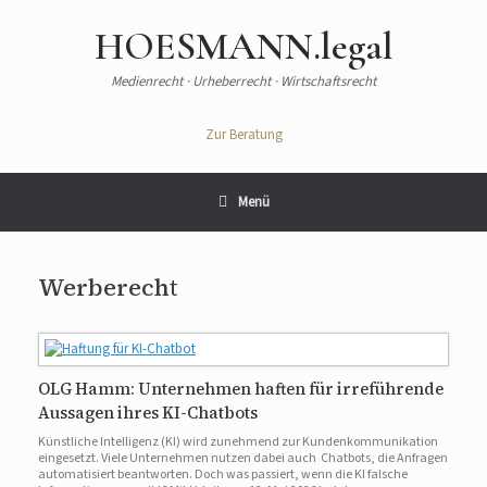
Zum
Inhalt
HOESMANN.legal
springen
Medienrecht · Urheberrecht · Wirtschaftsrecht
Zur Beratung
Menü
Werberecht
OLG Hamm: Unternehmen haften für irreführende
Aussagen ihres KI-Chatbots
Künstliche Intelligenz (KI) wird zunehmend zur Kundenkommunikation
eingesetzt. Viele Unternehmen nutzen dabei auch Chatbots, die Anfragen
automatisiert beantworten. Doch was passiert, wenn die KI falsche