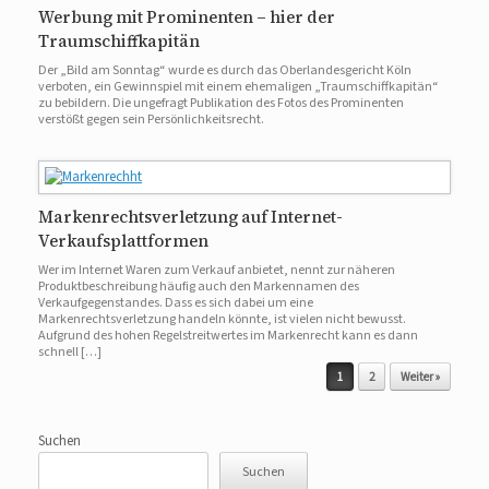
Werbung mit Prominenten – hier der
Traumschiffkapitän
Der „Bild am Sonntag“ wurde es durch das Oberlandesgericht Köln
verboten, ein Gewinnspiel mit einem ehemaligen „Traumschiffkapitän“
zu bebildern. Die ungefragt Publikation des Fotos des Prominenten
verstößt gegen sein Persönlichkeitsrecht.
Markenrechtsverletzung auf Internet-
Verkaufsplattformen
Wer im Internet Waren zum Verkauf anbietet, nennt zur näheren
Produktbeschreibung häufig auch den Markennamen des
Verkaufgegenstandes. Dass es sich dabei um eine
Markenrechtsverletzung handeln könnte, ist vielen nicht bewusst.
Aufgrund des hohen Regelstreitwertes im Markenrecht kann es dann
schnell […]
Beitragsnavigation
1
2
Weiter »
Suchen
Suchen