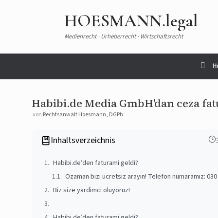
HOESMANN.legal
Medienrecht · Urheberrecht · Wirtschaftsrecht
H
Habibi.de Media GmbH’dan ceza fatu
von
Rechtsanwalt Hoesmann, DGPh
Inhaltsverzeichnis
Habibi.de’den faturami geldi?
Ozaman bizi ücretsiz arayin! Telefon numaramiz: 030 
Biz size yardimci oluyoruz!
Habibi.de’den faturami geldi?