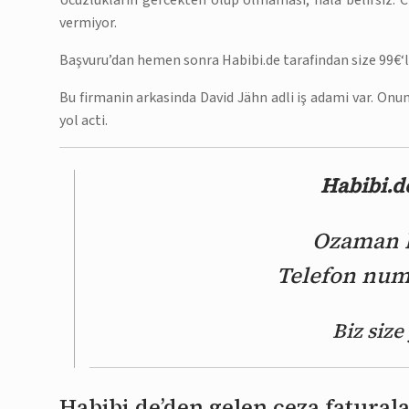
Ucuzluklarin gercekten olup olmamasi, hala belirsiz. C
vermiyor.
Başvuru’dan hemen sonra Habibi.de tarafindan size 99€‘luk
Bu firmanin arkasinda David Jähn adli iş adami var. On
yol acti.
Habibi.de
Ozaman bi
Telefon numa
Biz siz
Habibi.de’den gelen ceza faturala