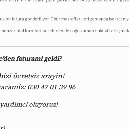
hemnitzli firma ticari işlem şartlarinda (AGB) buna dair bir gara
 bir fatura gönderiliyor. Öbür masraflar ileri zamanda ise isteniy
un benzer platformlari öncelerdende coğu zaman hukuki tartişmal
’den faturami geldi?
zi ücretsiz arayin!
ramiz: 030 47 01 39 96
e yardimci oluyoruz!
ri