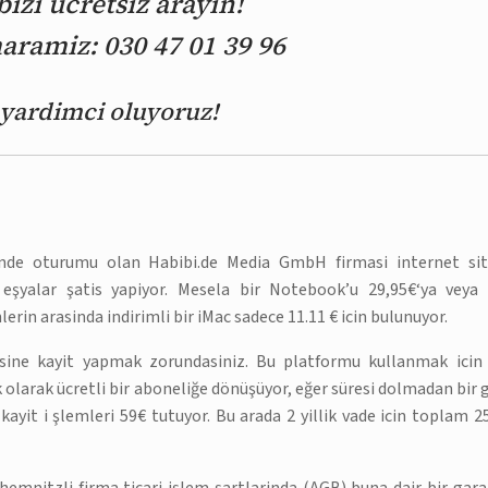
zi ücretsiz arayin!
ramiz: 030 47 01 39 96
e yardimci oluyoruz!
nde oturumu olan Habibi.de Media GmbH firmasi internet sit
eşyalar şatis yapiyor. Mesela bir Notebook’u 29,95€‘ya veya 
erin arasinda indirimli bir iMac sadece 11.11 € icin bulunuyor.
esine kayit yapmak zorundasiniz. Bu platformu kullanmak icin 
 olarak ücretli bir aboneliğe dönüşüyor, eğer süresi dolmadan bir 
 kayit i şlemleri 59€ tutuyor. Bu arada 2 yillik vade icin toplam 2