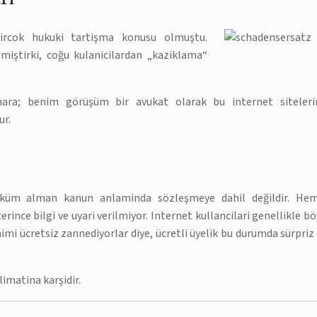
 bircok hukuki tartişma konusu olmuştu.
ilmiştirki, coğu kulanicilardan „kaziklama“
ra; benim görüşüm bir avukat olarak bu internet siteleri
ur.
üm alman kanun anlaminda sözleşmeye dahil değildir. He
rince bilgi ve uyari verilmiyor. Internet kullancilari genellikle bö
mi ücretsiz zannediyorlar diye, ücretli üyelik bu durumda sürpriz 
limatina karşidir.