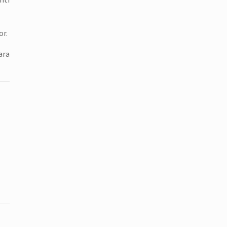
nti
or.
ara