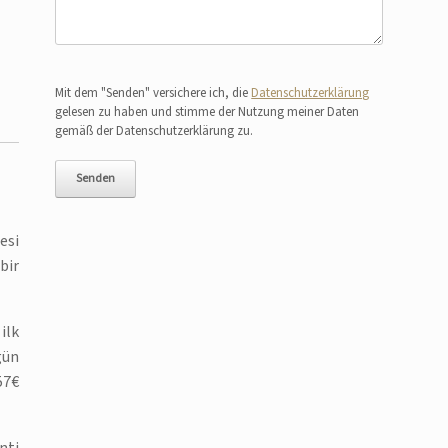
Bitte lasse dieses Feld leer.
Mit dem "Senden" versichere ich, die
Datenschutzerklärung
gelesen zu haben und stimme der Nutzung meiner Daten
gemäß der Datenschutzerklärung zu.
esi
bir
ilk
gün
57€