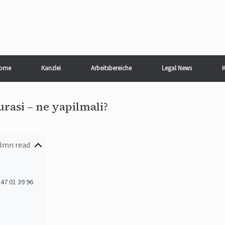
ome
Kanzlei
Arbeitsbereiche
Legal News
K
rasi – ne yapilmali?
3mn read
47 01 39 96