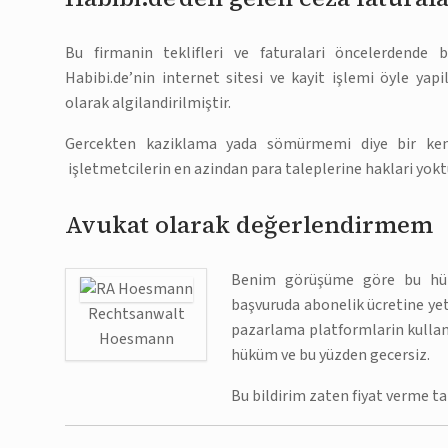
Bu firmanin teklifleri ve faturalari öncelerdende
Habibi.de’nin internet sitesi ve kayit işlemi öyle yap
olarak algilandirilmiştir.
Gercekten kaziklama yada sömürmemi diye bir kena
işletmetcilerin en azindan para taleplerine haklari yokt
Avukat olarak değerlendirmem
Benim görüşüme göre bu hük
başvuruda abonelik ücretine yete
Rechtsanwalt
pazarlama platformlarin kullani
Hoesmann
hüküm ve bu yüzden gecersiz.
Bu bildirim zaten fiyat verme ta