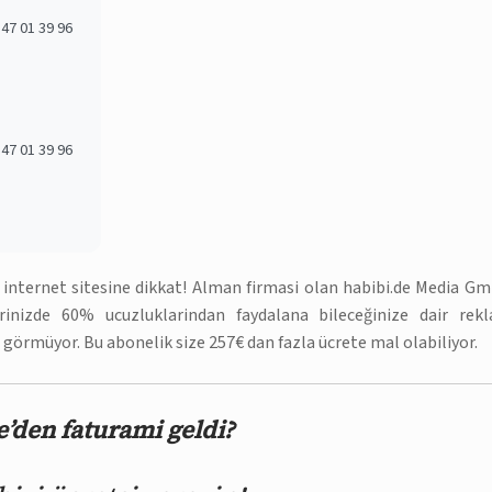
47 01 39 96
47 01 39 96
n internet sitesine dikkat! Alman firmasi olan habibi.de Media G
lerinizde 60% ucuzluklarindan faydalana bileceğinize dair rek
n görmüyor. Bu abonelik size 257€ dan fazla ücrete mal olabiliyor.
’den faturami geldi?