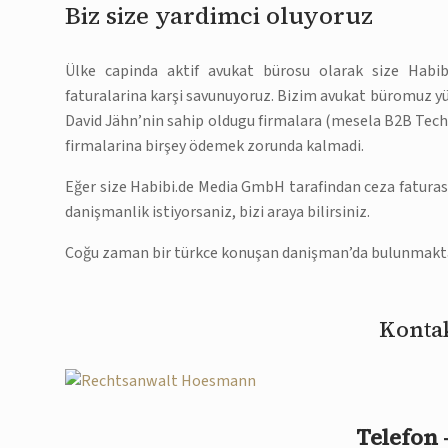
Biz size yardimci oluyoruz
Ülke capinda aktif avukat bürosu olarak size Habi
faturalarina karşi savunuyoruz. Bizim avukat büromuz y
David Jähn’nin sahip oldugu firmalara (mesela B2B Techn
firmalarina birşey ödemek zorunda kalmadi.
Eğer size Habibi.de Media GmbH tarafindan ceza faturasi 
danişmanlik istiyorsaniz, bizi araya bilirsiniz.
Coğu zaman bir türkce konuşan danişman’da bulunmakta
Kontak
Telefon