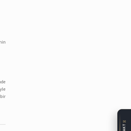
nin
mde
yle
bir
✉