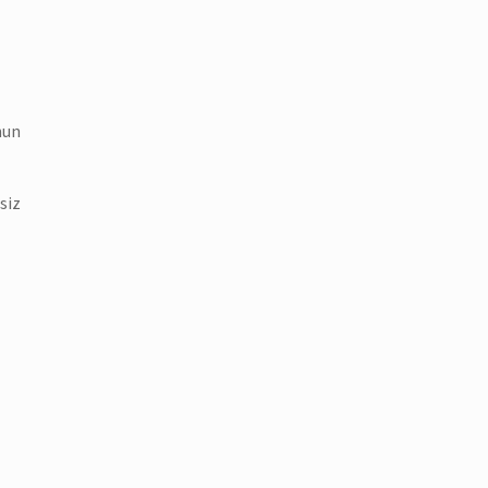
nun
siz