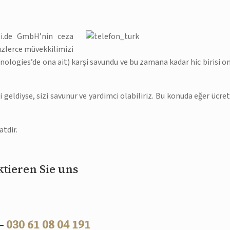
bi.de GmbH’nin ceza
üzlerce müvekkilimizi
ologies’de ona ait) karşi savundu ve bu zamana kadar hic birisi o
geldiyse, sizi savunur ve yardimci olabiliriz. Bu konuda eğer ücret
tdir.
tieren Sie uns
 –
030 61 08 04 191