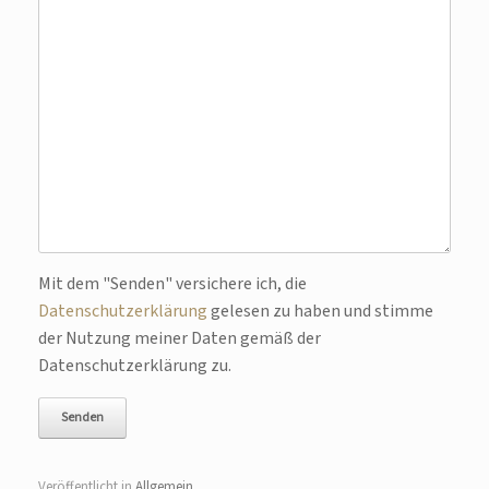
Bitte lasse dieses Feld leer.
Mit dem "Senden" versichere ich, die
Datenschutzerklärung
gelesen zu haben und stimme
der Nutzung meiner Daten gemäß der
Datenschutzerklärung zu.
Veröffentlicht in
Allgemein
.