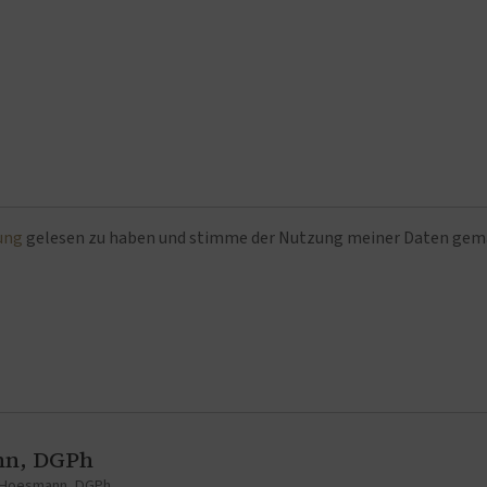
ung
gelesen zu haben und stimme der Nutzung meiner Daten ge
nn, DGPh
t Hoesmann, DGPh