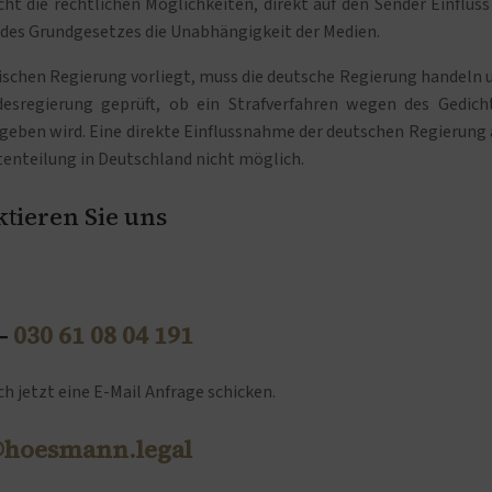
t die rechtlichen Möglichkeiten, direkt auf den Sender Einfluss
 des Grundgesetzes die Unabhängigkeit der Medien.
rkischen Regierung vorliegt, muss die deutsche Regierung handeln 
desregierung geprüft, ob ein Strafverfahren wegen des Gedich
ergeben wird. Eine direkte Einflussnahme der deutschen Regierung 
tenteilung in Deutschland nicht möglich.
tieren Sie uns
 –
030 61 08 04 191
h jetzt eine E-Mail Anfrage schicken.
@hoesmann.legal