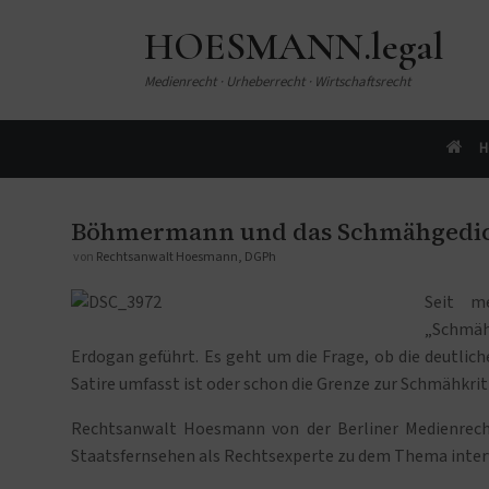
HOESMANN.legal
Medienrecht · Urheberrecht · Wirtschaftsrecht
H
Böhmermann und das Schmähgedic
von
Rechtsanwalt Hoesmann, DGPh
Seit m
„Schmäh
Erdogan geführt. Es geht um die Frage, ob die deutlich
Satire umfasst ist oder schon die Grenze zur Schmähkriti
Rechtsanwalt Hoesmann von der Berliner Medienrec
Staatsfernsehen als Rechtsexperte zu dem Thema inter