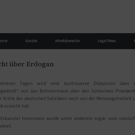
ome
Kanzlei
Arbeitsbereiche
Legal News
ht über Erdogan
ehreren Tagen wird eine kontroverse Diskussion über 
gedicht“ von Jan Böhmermann über den türkischen Präsiden
e Kritik des deutschen Satirikers noch von der Meinungsfreiheit 
k erreicht hat.
htskanzlei Hoesmann wurde unter anderem sogar vom russisc
viewt.