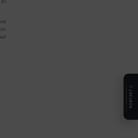
 zu
und
tes
auf
✉
KONTAKT