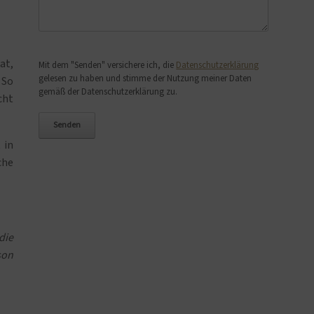
Bitte lasse dieses Feld leer.
at,
Mit dem "Senden" versichere ich, die
Datenschutzerklärung
gelesen zu haben und stimme der Nutzung meiner Daten
 So
gemäß der Datenschutzerklärung zu.
cht
 in
che
die
son