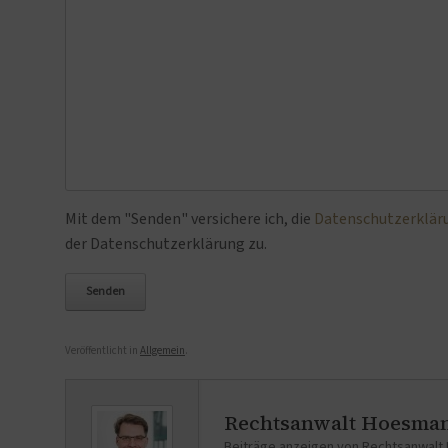
Bitte lasse dieses Feld leer.
Mit dem "Senden" versichere ich, die
Datenschutzerklär
der Datenschutzerklärung zu.
Veröffentlicht in
Allgemein
.
Rechtsanwalt Hoesma
Beiträge anzeigen von Rechtsanwal