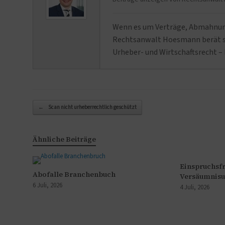
Wenn es um Verträge, Abmahnunge
Rechtsanwalt Hoesmann berät se
Urheber- und Wirtschaftsrecht – 
Beitragsnavigation
←
Scan nicht urheberrechtlich geschützt
Ähnliche Beiträge
Einspruchsfr
Abofalle Branchenbuch
Versäumnisu
6 Juli, 2026
4 Juli, 2026