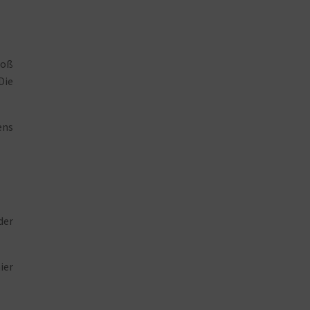
toß
Die
ens
der
ier