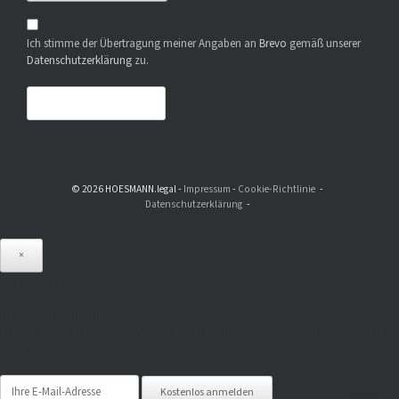
Ich stimme der Übertragung meiner Angaben an
Brevo
gemäß unserer
Datenschutzerklärung
zu.
© 2026 HOESMANN.legal -
Impressum
-
Cookie-Richtlinie
Datenschutzerklärung
×
HOESMANN.legal
Newsletter abonnieren
Aktuelle Entwicklungen aus Medien-, Urheber- und Wirtschaftsrecht – verständlich
eingeordnet.
Kostenlos anmelden