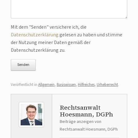
Bitte lasse dieses Feld leer.
Mit dem "Senden" versichere ich, die
Datenschutzerklärung
gelesen zu haben und stimme
der Nutzung meiner Daten gemäß der
Datenschutzerklärung zu.
Veröffentlicht in
Allgemein
,
Basiswissen
,
Hilfreiches
,
Urheberrecht
.
Rechtsanwalt
Hoesmann, DGPh
Beiträge anzeigen von
Rechtsanwalt Hoesmann, DGPh