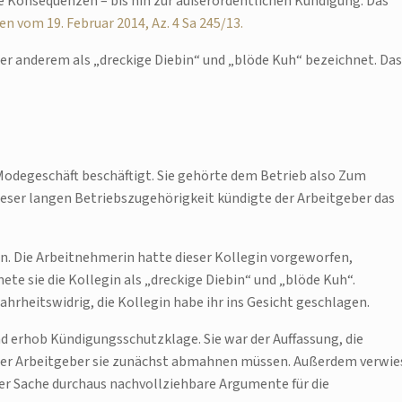
che Konsequenzen – bis hin zur außerordentlichen Kündigung. Das
n vom 19. Februar 2014, Az. 4 Sa 245/13.
ter anderem als „dreckige Diebin“ und „blöde Kuh“ bezeichnet. Das
 Modegeschäft beschäftigt. Sie gehörte dem Betrieb also Zum
dieser langen Betriebszugehörigkeit kündigte der Arbeitgeber das
in. Die Arbeitnehmerin hatte dieser Kollegin vorgeworfen,
 sie die Kollegin als „dreckige Diebin“ und „blöde Kuh“.
rheitswidrig, die Kollegin habe ihr ins Gesicht geschlagen.
d erhob Kündigungsschutzklage. Sie war der Auffassung, die
der Arbeitgeber sie zunächst abmahnen müssen. Außerdem verwie
der Sache durchaus nachvollziehbare Argumente für die