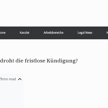
ome
Kanzlei
Arbeitsbereiche
Legal News
K
droht die fristlose Kündigung?
9mn read