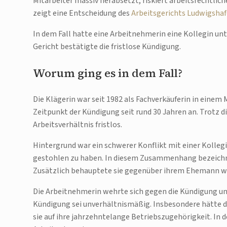
Mitarbeiter massiv herabsetzt, riskiert arbeitsrechtli
zeigt eine Entscheidung des
Arbeitsgerichts Ludwigshafe
In dem Fall hatte eine Arbeitnehmerin eine Kollegin un
Gericht bestätigte die fristlose Kündigung.
Worum ging es in dem Fall?
Die Klägerin war seit 1982 als Fachverkäuferin in einem
Zeitpunkt der Kündigung seit rund 30 Jahren an. Trotz 
Arbeitsverhältnis fristlos.
Hintergrund war ein schwerer Konflikt mit einer Kolleg
gestohlen zu haben. In diesem Zusammenhang bezeichnete
Zusätzlich behauptete sie gegenüber ihrem Ehemann wah
Die Arbeitnehmerin wehrte sich gegen die Kündigung un
Kündigung sei unverhältnismäßig. Insbesondere hätte 
sie auf ihre jahrzehntelange Betriebszugehörigkeit. In 