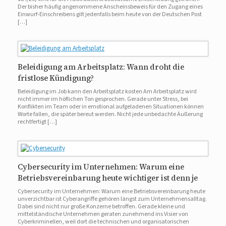
Der bisher häufig angenommene Anscheinsbeweis für den Zugang eines
Einwurf-Einschreibens gilt jedenfalls beim heute von der Deutschen Post
[…]
Beleidigung am Arbeitsplatz: Wann droht die
fristlose Kündigung?
Beleidigung im Job kann den Arbeitsplatz kosten Am Arbeitsplatz wird
nicht immer im höflichen Ton gesprochen. Gerade unter Stress, bei
Konflikten im Team oder in emotional aufgeladenen Situationen können
Worte fallen, die später bereut werden. Nicht jede unbedachte Äußerung
rechtfertigt […]
Cybersecurity im Unternehmen: Warum eine
Betriebsvereinbarung heute wichtiger ist denn je
Cybersecurity im Unternehmen: Warum eine Betriebsvereinbarung heute
unverzichtbar ist Cyberangriffe gehören längst zum Unternehmensalltag.
Dabei sind nicht nur große Konzerne betroffen. Gerade kleine und
mittelständische Unternehmen geraten zunehmend ins Visier von
Cyberkriminellen, weil dort die technischen und organisatorischen