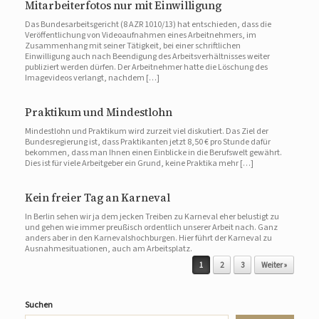
Mitarbeiterfotos nur mit Einwilligung
Das Bundesarbeitsgericht (8 AZR 1010/13) hat entschieden, dass die
Veröffentlichung von Videoaufnahmen eines Arbeitnehmers, im
Zusammenhang mit seiner Tätigkeit, bei einer schriftlichen
Einwilligung auch nach Beendigung des Arbeitsverhältnisses weiter
publiziert werden dürfen. Der Arbeitnehmer hatte die Löschung des
Imagevideos verlangt, nachdem […]
Praktikum und Mindestlohn
Mindestlohn und Praktikum wird zurzeit viel diskutiert. Das Ziel der
Bundesregierung ist, dass Praktikanten jetzt 8,50 € pro Stunde dafür
bekommen, dass man Ihnen einen Einblicke in die Berufswelt gewährt.
Dies ist für viele Arbeitgeber ein Grund, keine Praktika mehr […]
Kein freier Tag an Karneval
In Berlin sehen wir ja dem jecken Treiben zu Karneval eher belustigt zu
und gehen wie immer preußisch ordentlich unserer Arbeit nach. Ganz
anders aber in den Karnevalshochburgen. Hier führt der Karneval zu
Ausnahmesituationen, auch am Arbeitsplatz.
Beitragsnavigation
1
2
3
Weiter »
Suchen