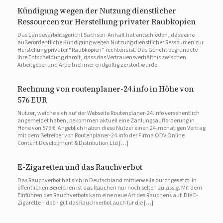
Kündigung wegen der Nutzung dienstlicher
Ressourcen zur Herstellung privater Raubkopien
Das Landesarbeitsgericht Sachsen-Anhalt hat entschieden, dass eine
außerordentliche Kündigung wegen Nutzung dienstlicher Ressourcen zur
Herstellung privater “Raubkopien“ rechtens ist. Das Gericht begründete
ihre Entscheidung damit, dass das Vertrauensverhältnis zwischen
Arbeitgeber und Arbeitnehmer endgültig zerstört wurde.
Rechnung von routenplaner-24.info in Höhe von
576 EUR
Nutzer, welche sich auf der Webseite Routenplaner-24.info versehentlich
angemeldet haben, bekommen aktuell eine Zahlungsaufforderung in
Höhe von 576 €. Angeblich haben diese Nutzer einen 24-monatigen Vertrag
mit dem Betreiber von Routenplaner-24.info der Firma ODV Online
Content Development & Distribution Ltd […]
E-Zigaretten und das Rauchverbot
Das Rauchverbot hat sich in Deutschland mittlerweile durchgesetzt. In
öffentlichen Bereichen ist das Rauchen nur noch selten zulässig. Mit dem
Einführen des Rauchverbots kam eine neue Art des Rauchens auf: Die E-
Zigarette – doch gilt das Rauchverbot auch für die […]