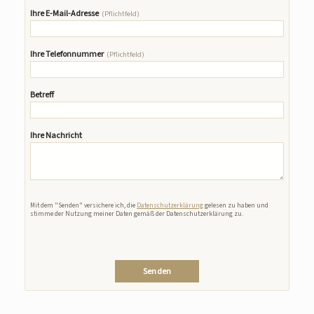
Ihre E-Mail-Adresse
(Pflichtfeld)
Ihre Telefonnummer
(Pflichtfeld)
Betreff
Ihre Nachricht
Bitte lasse dieses Feld leer.
Mit dem "Senden" versichere ich, die
Datenschutzerklärung
gelesen zu haben und
stimme der Nutzung meiner Daten gemäß der Datenschutzerklärung zu.