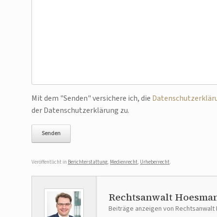
Bitte lasse dieses Feld leer.
Mit dem "Senden" versichere ich, die
Datenschutzerklär
der Datenschutzerklärung zu.
Veröffentlicht in
Berichterstattung
,
Medienrecht
,
Urheberrecht
.
Rechtsanwalt Hoesma
Beiträge anzeigen von Rechtsanwal