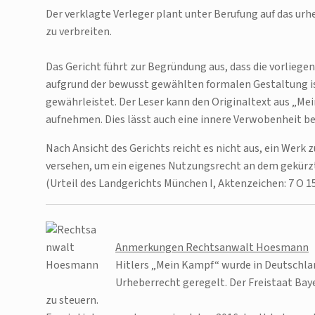
Der verklagte Verleger plant unter Berufung auf das u
zu verbreiten.
Das Gericht führt zur Begründung aus, dass die vorliege
aufgrund der bewusst gewählten formalen Gestaltung is
gewährleistet. Der Leser kann den Originaltext aus „M
aufnehmen. Dies lässt auch eine innere Verwobenheit b
Nach Ansicht des Gerichts reicht es nicht aus, ein Wer
versehen, um ein eigenes Nutzungsrecht an dem gekürzt 
(Urteil des Landgerichts München I, Aktenzeichen: 7 O 1
Anmerkungen Rechtsanwalt Hoesmann
Hitlers „Mein Kampf“ wurde in Deutschlan
Urheberrecht geregelt. Der Freistaat Baye
zu steuern.