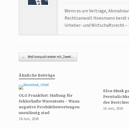
Wenn es um Verträge, Abmahnunge
Rechtsanwalt Hoesmann berät se
Urheber- und Wirtschaftsrecht – 
Beitragsnavigation
←
Welt kompakt wieder mit „Tweet…
Ähnliche Beiträge
Elon Musk g
OLG Frankfurt: Haftung für
Persönlichke
fehlerhafte Warentests – Wann
der Berichte
negative Produktbewertungen
16 Juni, 2026
unzulässig sind
24 Juni, 2026