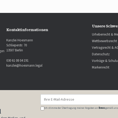
Unsere Schwe
Kontaktinformationen
Urheberrecht & Me
Kanzlei Hoesmann
Wettbewerbsrecht
Schlieperstr. 70
Vertragsrecht & A
13507 Berlin
ngen
Datenschutz
030 61 08 04 191
Vorträge & Schul
kanzlei@hoesmann.legal
Markenrecht
E-
Mail-
Adresse
Ich stimme der Übertragung meiner Angaben an
Brevo
gemäß uns
l