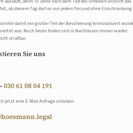
t ausläuft, denn 70 Jahre nach dem Tod des Urhebers erlischt das
tet, ab diesem Tag darf es von jedem frei und ohne Einschränkung
 könnte damit ein großer Teil der Bevölkerung kriminalisiert word
breitet war. Noch heute finden sich in Nachlässen immer wieder
icht strafbar.
tieren Sie uns
 –
030 61 08 04 191
h jetzt eine E-Mail Anfrage schicken.
@hoesmann.legal