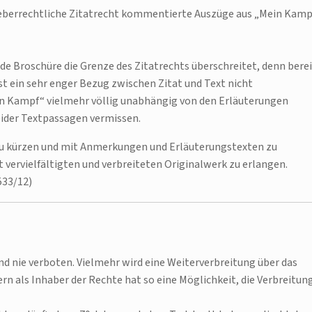
rheberrechtliche Zitatrecht kommentierte Auszüge aus „Mein Kamp
nde Broschüre die Grenze des Zitatrechts überschreitet, denn bere
t ein sehr enger Bezug zwischen Zitat und Text nicht
ein Kampf“ vielmehr völlig unabhängig von den Erläuterungen
eider Textpassagen vermissen.
k zu kürzen und mit Anmerkungen und Erläuterungstexten zu
vervielfältigten und verbreiteten Originalwerk zu erlangen.
533/12)
d nie verboten. Vielmehr wird eine Weiterverbreitung über das
rn als Inhaber der Rechte hat so eine Möglichkeit, die Verbreitun