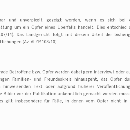
nbar und unverpixelt gezeigt werden, wenn es sich bei 
tattung um ein Opfer eines Überfalls handelt. Dies entschied 
107/14). Das Landgericht folgt mit diesem Urteil der bisheri
lichungen (Az. VI ZR 108/10).
erade Betroffene bzw. Opfer werden dabei gern interviewt oder a
ngen Familien- und Freundeskreis hinausgeht, das Opfer du
n hinweisenden Text oder aufgrund früherer Veröffentlichun
 die Bilder vor der Publikation unkenntlich gemacht werden müss
ies gilt insbesondere für Fälle, in denen vom Opfer nicht in 