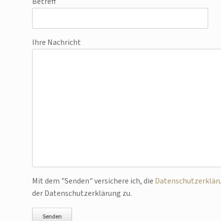
Betreff
Ihre Nachricht
Bitte lasse dieses Feld leer.
Mit dem "Senden" versichere ich, die
Datenschutzerklär
der Datenschutzerklärung zu.