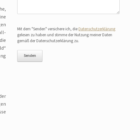
he,
ine
Bitte lasse dieses Feld leer.
gen
Mit dem "Senden" versichere ich, die
Datenschutzerklärung
ll-
gelesen zu haben und stimme der Nutzung meiner Daten
die
gemäß der Datenschutzerklärung zu.
ld“
ung
der
gen
sse