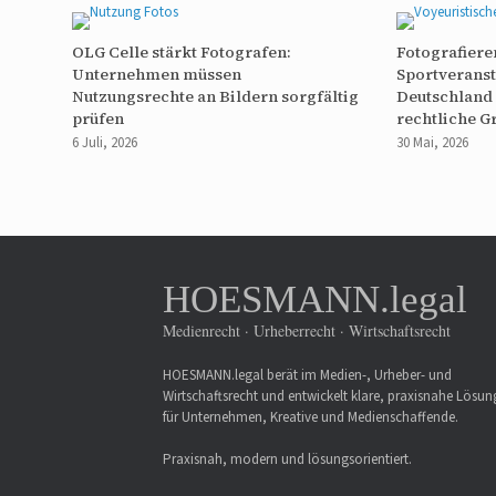
OLG Celle stärkt Fotografen:
Fotografiere
Unternehmen müssen
Sportveranst
Nutzungsrechte an Bildern sorgfältig
Deutschland 
prüfen
rechtliche G
6 Juli, 2026
30 Mai, 2026
HOESMANN.legal
Medienrecht · Urheberrecht · Wirtschaftsrecht
HOESMANN.legal berät im Medien-, Urheber- und
Wirtschaftsrecht und entwickelt klare, praxisnahe Lösu
für Unternehmen, Kreative und Medienschaffende.
Praxisnah, modern und lösungsorientiert.