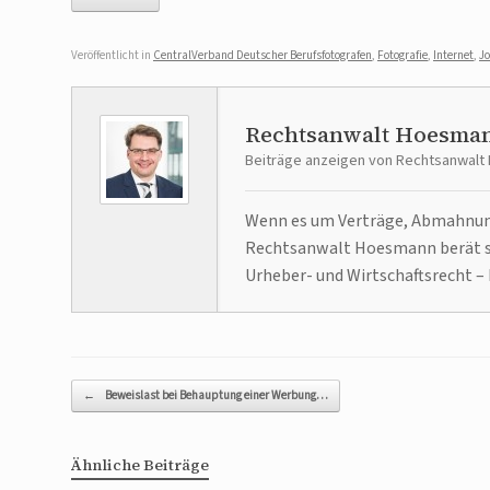
Veröffentlicht in
CentralVerband Deutscher Berufsfotografen
,
Fotografie
,
Internet
,
J
Rechtsanwalt Hoesma
Beiträge anzeigen von Rechtsanwal
Wenn es um Verträge, Abmahnunge
Rechtsanwalt Hoesmann berät se
Urheber- und Wirtschaftsrecht – 
Beitragsnavigation
←
Beweislast bei Behauptung einer Werbung…
Ähnliche Beiträge