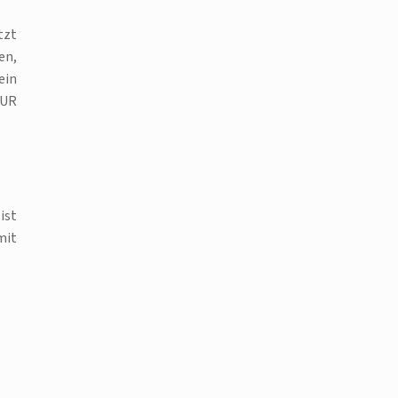
tzt
en,
ein
EUR
ist
mit