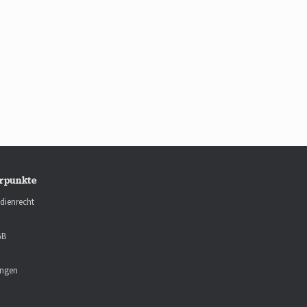
g
rpunkte
dienrecht
GB
ungen