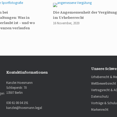
n bei
Die Angemessenheit der Vergütun
altungen: Was in
im Urheberrecht
erlaubt ist – und wo
16 November, 2020
renzen verlaufen
Unsere Schwe
Kontaktinformationen
Urheberrecht & Me
Kanzlei Hoesmann
Wettbewerbsrecht
Schlieperstr. 70
Vertragsrecht & A
13507 Berlin
ngen
Datenschutz
030 61 08 04 191
Vorträge & Schul
kanzlei@hoesmann.legal
Markenrecht