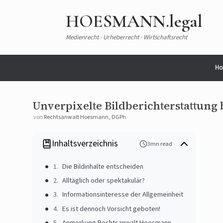
HOESMANN.legal
Medienrecht · Urheberrecht · Wirtschaftsrecht
Ho
Unverpixelte Bildberichterstattung 
von
Rechtsanwalt Hoesmann, DGPh
Inhaltsverzeichnis
3mn read
Die Bildinhalte entscheiden
Alltäglich oder spektakulär?
Informationsinteresse der Allgemeinheit
Es ist dennoch Vorsicht geboten!
Anmerkung Rechtsanwalt Hoesmann