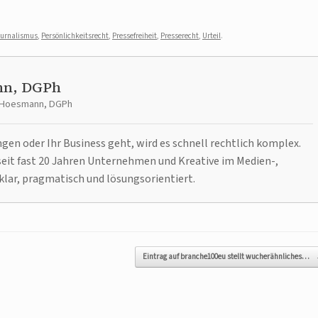
ournalismus
,
Persönlichkeitsrecht
,
Pressefreiheit
,
Presserecht
,
Urteil
.
nn, DGPh
t Hoesmann, DGPh
n oder Ihr Business geht, wird es schnell rechtlich komplex.
it fast 20 Jahren Unternehmen und Kreative im Medien-,
klar, pragmatisch und lösungsorientiert.
Eintrag auf branche100eu stellt wucherähnliches…