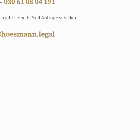
 –
030 61 08 04 191
h jetzt eine E-Mail Anfrage schicken.
@hoesmann.legal