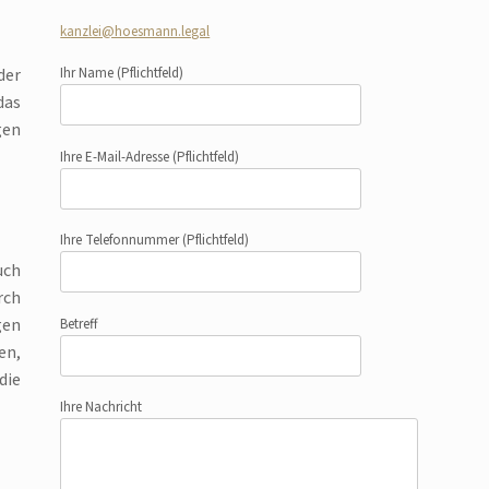
kanzlei@hoesmann.legal
Ihr Name
(Pflichtfeld)
der
das
gen
Ihre E-Mail-Adresse
(Pflichtfeld)
Ihre Telefonnummer
(Pflichtfeld)
uch
rch
gen
Betreff
en,
die
Ihre Nachricht