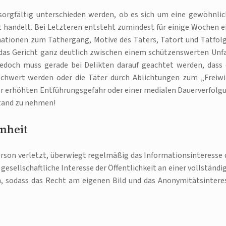
 sorgfältig unterschieden werden, ob es sich um eine gewöhnlic
t handelt. Bei Letzteren entsteht zumindest für einige Wochen e
mationen zum Tathergang, Motive des Täters, Tatort und Tatfol
das Gericht ganz deutlich zwischen einem schützenswerten Unfa
Jedoch muss gerade bei Delikten darauf geachtet werden, dass 
schwert werden oder die Täter durch Ablichtungen zum „Freiwi
ner erhöhten Entführungsgefahr oder einer medialen Dauerverfolg
stand zu nehmen!
nheit
erson verletzt, überwiegt regelmäßig das Informationsinteresse 
 gesellschaftliche Interesse der Öffentlichkeit an einer vollständi
, sodass das Recht am eigenen Bild und das Anonymitätsintere