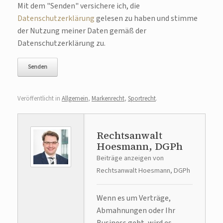
Bitte lasse dieses Feld leer.
Mit dem "Senden" versichere ich, die
Datenschutzerklärung
gelesen zu haben und stimme
der Nutzung meiner Daten gemäß der
Datenschutzerklärung zu.
Veröffentlicht in
Allgemein
,
Markenrecht
,
Sportrecht
.
Rechtsanwalt
Hoesmann, DGPh
Beiträge anzeigen von
Rechtsanwalt Hoesmann, DGPh
Wenn es um Verträge,
Abmahnungen oder Ihr