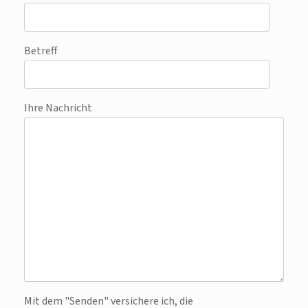
Betreff
Ihre Nachricht
Bitte lasse dieses Feld leer.
Mit dem "Senden" versichere ich, die