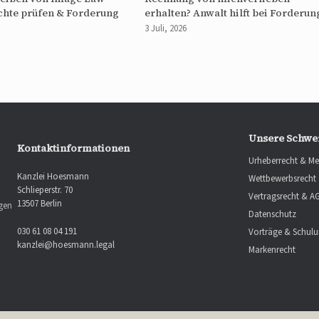
chte prüfen & Forderung
erhalten? Anwalt hilft bei Forderun
3 Juli, 2026
Unsere Schwe
Kontaktinformationen
Urheberrecht & Me
Kanzlei Hoesmann
Wettbewerbsrecht
Schlieperstr. 70
Vertragsrecht & A
13507 Berlin
ngen
Datenschutz
030 61 08 04 191
Vorträge & Schul
kanzlei@hoesmann.legal
Markenrecht