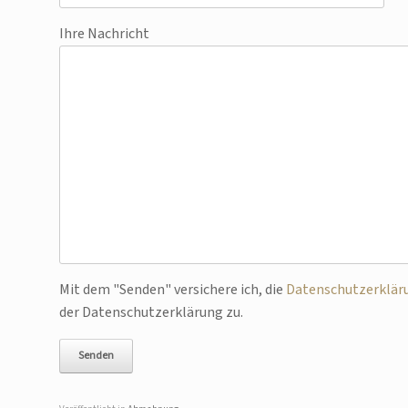
Ihre Nachricht
Bitte lasse dieses Feld leer.
Mit dem "Senden" versichere ich, die
Datenschutzerklär
der Datenschutzerklärung zu.