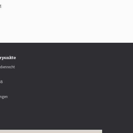
g
rpunkte
dienrecht
GB
ungen