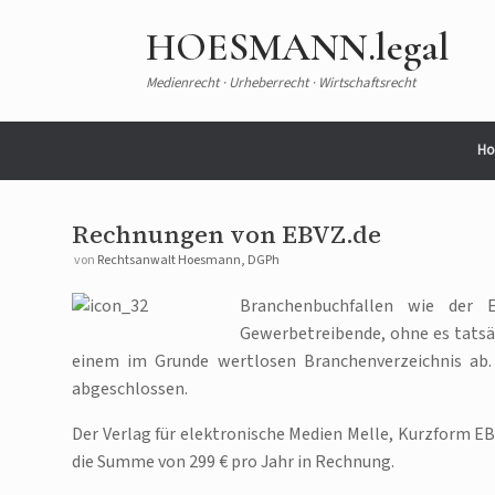
Zum
Inhalt
HOESMANN.legal
springen
Medienrecht · Urheberrecht · Wirtschaftsrecht
Ho
Rechnungen von EBVZ.de
von
Rechtsanwalt Hoesmann, DGPh
Branchenbuchfallen wie der 
Gewerbetreibende, ohne es tatsäc
einem im Grunde wertlosen Branchenverzeichnis ab. 
abgeschlossen.
Der Verlag für elektronische Medien Melle, Kurzform EB
die Summe von 299 € pro Jahr in Rechnung.