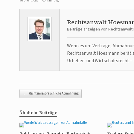
Veröffentlicht in
Abmahnung
.
Rechtsanwalt Hoesma
Beiträge anzeigen von Rechtsanwal
Wenn es um Verträge, Abmahnunge
Rechtsanwalt Hoesmann berät se
Urheber- und Wirtschaftsrecht – 
Beitragsnavigation
←
Rechtsmissbräuchliche Abmahnung
Ähnliche Beiträge
Geld-zurück-Garantie, Bestpreis &
Reuters-Sch