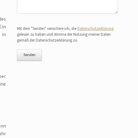
des
Bitte lasse dieses Feld leer.
Ein
Mit dem "Senden" versichere ich, die
Datenschutzerklärung
 in
gelesen zu haben und stimme der Nutzung meiner Daten
gemäß der Datenschutzerklärung zu.
ber
ine
enn
ühr