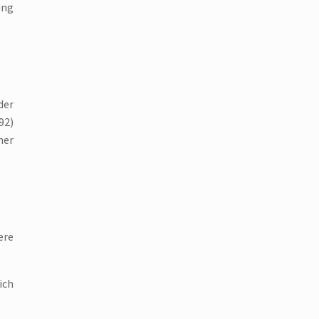
ung
der
92)
ner
ere
ich