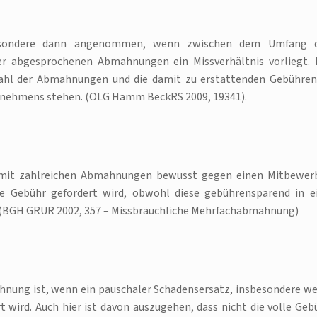
besondere dann angenommen, wenn zwischen dem Umfang 
r abgesprochenen Abmahnungen ein Missverhältnis vorliegt. 
Anzahl der Abmahnungen und die damit zu erstattenden Gebühren
ernehmens stehen. (OLG Hamm BeckRS 2009, 19341).
n mit zahlreichen Abmahnungen bewusst gegen einen Mitbewer
e Gebühr gefordert wird, obwohl diese gebührensparend in e
BGH GRUR 2002, 357 – Missbräuchliche Mehrfachabmahnung)
ahnung ist, wenn ein pauschaler Schadensersatz, insbesondere w
t wird. Auch hier ist davon auszugehen, dass nicht die volle Geb