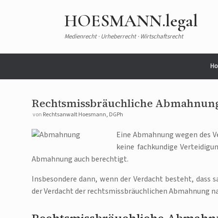
Zum
Inhalt
HOESMANN.legal
springen
Medienrecht · Urheberrecht · Wirtschaftsrecht
Ho
Rechtsmissbräuchliche Abmahnun
von
Rechtsanwalt Hoesmann, DGPh
Eine Abmahnung wegen des Ve
keine fachkundige Verteidigun
Abmahnung auch berechtigt.
Insbesondere dann, wenn der Verdacht besteht, dass 
der Verdacht der rechtsmissbräuchlichen Abmahnung n