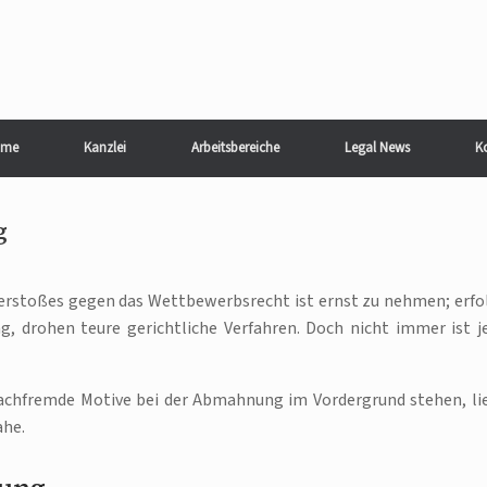
me
Kanzlei
Arbeitsbereiche
Legal News
K
g
rstoßes gegen das Wettbewerbsrecht ist ernst zu nehmen; erfo
g, drohen teure gerichtliche Verfahren. Doch nicht immer ist j
sachfremde Motive bei der Abmahnung im Vordergrund stehen, li
ahe.