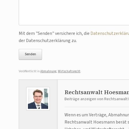
Bitte lasse dieses Feld leer.
Mit dem "Senden" versichere ich, die
Datenschutzerklär
der Datenschutzerklärung zu.
Veröffentlicht in
Abmahnung
,
Wirtschaftsrecht
.
Rechtsanwalt Hoesma
Beiträge anzeigen von Rechtsanwal
Wenn es um Verträge, Abmahnunge
Rechtsanwalt Hoesmann berät se