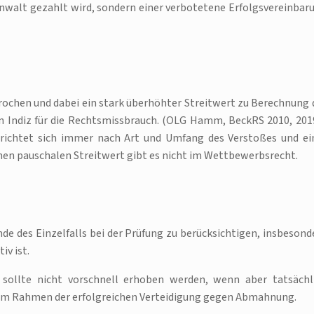
nwalt gezahlt wird, sondern einer verbotetene Erfolgsvereinbar
chen und dabei ein stark überhöhter Streitwert zu Berechnung 
in Indiz für die Rechtsmissbrauch. (OLG Hamm, BeckRS 2010, 201
 richtet sich immer nach Art und Umfang des Verstoßes und ei
en pauschalen Streitwert gibt es nicht im Wettbewerbsrecht.
e des Einzelfalls bei der Prüfung zu berücksichtigen, insbesond
iv ist.
sollte nicht vorschnell erhoben werden, wenn aber tatsächl
in im Rahmen der erfolgreichen Verteidigung gegen Abmahnung.