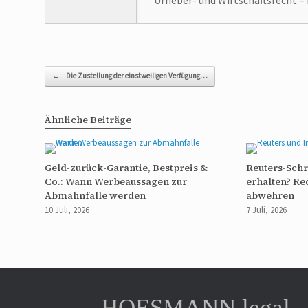
Urheber- und Wirtschaftsrecht – 
Beitragsnavigation
←
Die Zustellung der einstweiligen Verfügung…
Ähnliche Beiträge
Geld-zurück-Garantie, Bestpreis &
Reuters-Sch
Co.: Wann Werbeaussagen zur
erhalten? Re
Abmahnfalle werden
abwehren
10 Juli, 2026
7 Juli, 2026
HOESMANN.legal