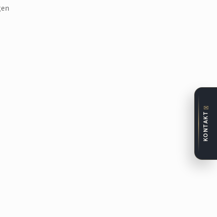
gen
✉
KONTAKT