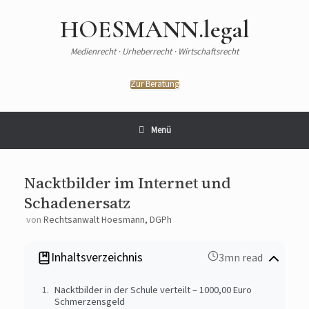
Zum
Inhalt
HOESMANN.legal
springen
Medienrecht · Urheberrecht · Wirtschaftsrecht
Zur Beratung
Menü
Nacktbilder im Internet und
Schadenersatz
von
Rechtsanwalt Hoesmann, DGPh
Inhaltsverzeichnis
3mn read
Nacktbilder in der Schule verteilt – 1000,00 Euro
Schmerzensgeld