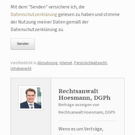
Bitte lasse dieses Feld leer.
Mit dem "Senden" versichere ich, die
Datenschutzerklärung
gelesen zu haben und stimme
der Nutzung meiner Daten gemäß der
Datenschutzerklärung zu.
Veröffentlicht in
Abmahnung
,
Internet
,
Persönlichkeitsrecht
,
Urheberrecht
.
Rechtsanwalt
Hoesmann, DGPh
Beiträge anzeigen von
Rechtsanwalt Hoesmann, DGPh
Wenn es um Verträge,