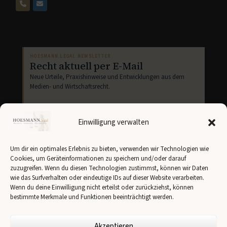
HOESMANN.LEGAL NEWSLETTER
Recht aktuell per E-Mail
Neue Urteile, Praxishinweise und Entwicklungen aus dem
Medien- und Wirtschaftsrecht.
Einwilligung verwalten
Um dir ein optimales Erlebnis zu bieten, verwenden wir Technologien wie
Cookies, um Geräteinformationen zu speichern und/oder darauf
Newsletter abonnieren
zuzugreifen. Wenn du diesen Technologien zustimmst, können wir Daten
wie das Surfverhalten oder eindeutige IDs auf dieser Website verarbeiten.
Ich stimme der Übertragung meiner Angaben an
Brevo
gemäß unserer
Datenschutzerklärung
zu.
Wenn du deine Einwilligung nicht erteilst oder zurückziehst, können
bestimmte Merkmale und Funktionen beeinträchtigt werden.
Akzeptieren