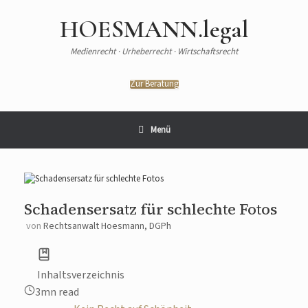
Zum
Inhalt
HOESMANN.legal
springen
Medienrecht · Urheberrecht · Wirtschaftsrecht
Zur Beratung
Menü
Schadensersatz für schlechte Fotos
von
Rechtsanwalt Hoesmann, DGPh
Inhaltsverzeichnis
3mn read