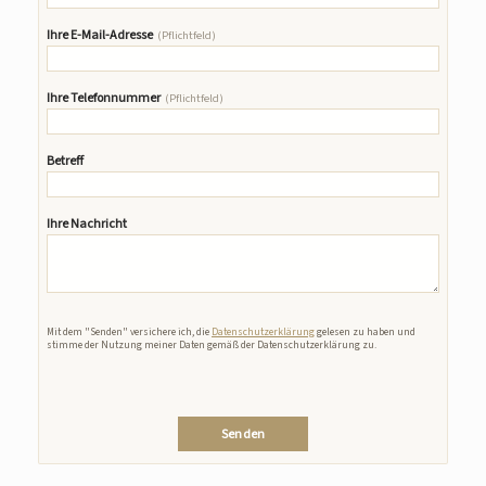
Ihre E-Mail-Adresse
(Pflichtfeld)
Ihre Telefonnummer
(Pflichtfeld)
Betreff
Ihre Nachricht
Bitte lasse dieses Feld leer.
Mit dem "Senden" versichere ich, die
Datenschutzerklärung
gelesen zu haben und
stimme der Nutzung meiner Daten gemäß der Datenschutzerklärung zu.