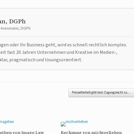
nn, DGPh
t Hoesmann, DGPh
n oder Ihr Business geht, wird es schnell rechtlich komplex.
it fast 20 Jahren Unternehmen und Kreative im Medien-,
klar, pragmatisch und lösungsorientiert.
Pressefreiheit gibt kein Zugangsrecht zu…
reiben von Image Law
Rechnung von michverlieben