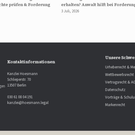
chte prüfen & Forderung
erhalten? Anwalt hilft bei Forderun
3 Juli, 2026
Unsere Schwe
Kontaktinformationen
Urheberrecht & Me
Kanzlei Hoesmann
Wettbewerbsrecht
Schlieperstr. 70
Vertragsrecht & A
13507 Berlin
ngen
Datenschutz
030 61 08 04 191
Vorträge & Schul
kanzlei@hoesmann.legal
Markenrecht