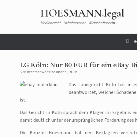
Zum
Inhalt
HOESMANN.legal
springen
Medienrecht · Urheberrecht · Wirtschaftsrecht
H
LG Köln: Nur 80 EUR für ein eBay B
von
Rechtsanwalt Hoesmann, DGPh
Das Landgericht Köln hat in e
beantwortet, welcher Schadene
ist.
Das Gericht in Köln sprach dem Kläger im Ergebnis ei
damit deutlich unter der ursprünglichen Forderung des 
Die Kanzlei Hoesmann hat den Beklagten vertret