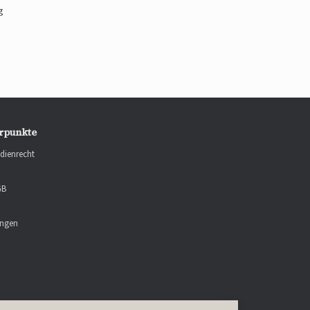
g
rpunkte
dienrecht
GB
ungen