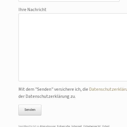
Ihre Nachricht
Bitte lasse dieses Feld leer.
Mit dem "Senden" versichere ich, die
Datenschutzerklär
der Datenschutzerklärung zu.
Veröffentlicht in
Abmahnung
,
Fotografie
,
Internet
,
Urheberrecht
,
Urteil
.