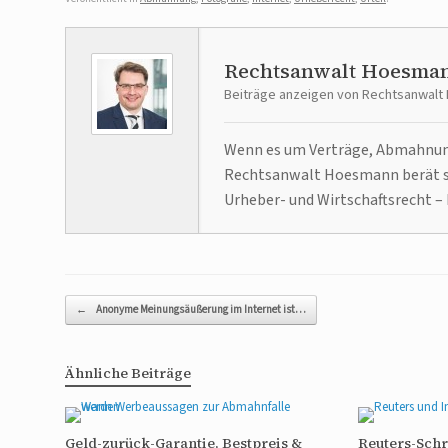
Rechtsanwalt Hoesma
Beiträge anzeigen von Rechtsanwal
Wenn es um Verträge, Abmahnunge
Rechtsanwalt Hoesmann berät se
Urheber- und Wirtschaftsrecht – 
Beitragsnavigation
←
Anonyme Meinungsäußerung im Internet ist…
Ähnliche Beiträge
Geld-zurück-Garantie, Bestpreis &
Reuters-Sch