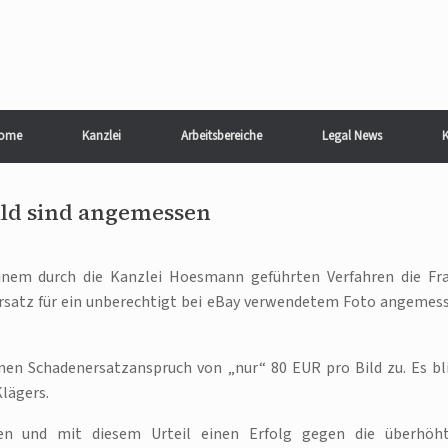
ome
Kanzlei
Arbeitsbereiche
Legal News
K
ild sind angemessen
inem durch die Kanzlei Hoesmann geführten Verfahren die Fr
rsatz für ein unberechtigt bei eBay verwendetem Foto angemes
nen Schadenersatzanspruch von „nur“ 80 EUR pro Bild zu. Es bl
Klägers.
en und mit diesem Urteil einen Erfolg gegen die überhöh