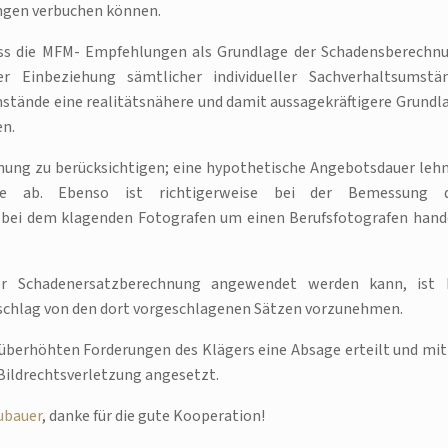
ngen verbuchen können.
dass die MFM- Empfehlungen als Grundlage der Schadensberechn
 Einbeziehung sämtlicher individueller Sachverhaltsumstä
umstände eine realitätsnähere und damit aussagekräftigere Grundl
en.
hnung zu berücksichtigen; eine hypothetische Angebotsdauer leh
ge ab. Ebenso ist richtigerweise bei der Bemessung 
h bei dem klagenden Fotografen um einen Berufsfotografen hand
r Schadenersatzberechnung angewendet werden kann, ist 
bschlag von den dort vorgeschlagenen Sätzen vorzunehmen.
überhöhten Forderungen des Klägers eine Absage erteilt und mit
 Bildrechtsverletzung angesetzt.
ubauer
, danke für die gute Kooperation!