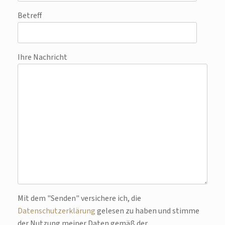
Betreff
Ihre Nachricht
Bitte lasse dieses Feld leer.
Mit dem "Senden" versichere ich, die
Datenschutzerklärung
gelesen zu haben und stimme
der Nutzung meiner Daten gemäß der