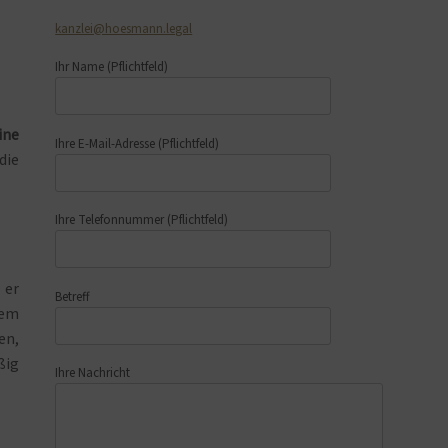
kanzlei@hoesmann.legal
Ihr Name
(Pflichtfeld)
ine
Ihre E-Mail-Adresse
(Pflichtfeld)
die
Ihre Telefonnummer
(Pflichtfeld)
 er
Betreff
dem
en,
ßig
Ihre Nachricht