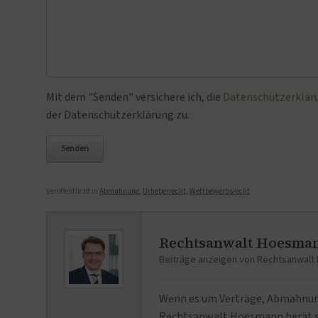
Bitte lasse dieses Feld leer.
Mit dem "Senden" versichere ich, die
Datenschutzerklär
der Datenschutzerklärung zu.
Veröffentlicht in
Abmahnung
,
Urheberrecht
,
Wettbewerbsrecht
.
Rechtsanwalt Hoesma
Beiträge anzeigen von Rechtsanwal
Wenn es um Verträge, Abmahnunge
Rechtsanwalt Hoesmann berät se