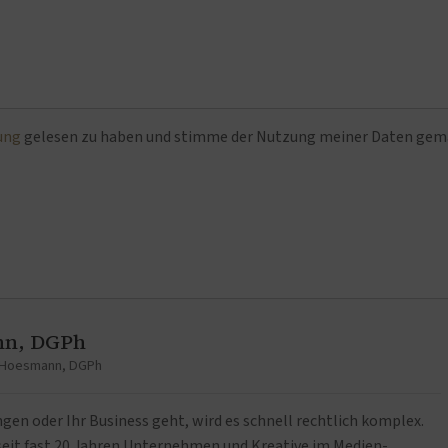
ung
gelesen zu haben und stimme der Nutzung meiner Daten ge
nn, DGPh
t Hoesmann, DGPh
n oder Ihr Business geht, wird es schnell rechtlich komplex.
it fast 20 Jahren Unternehmen und Kreative im Medien-,