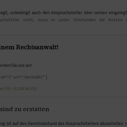
legt, unbedingt auch den Anspruchsteller über seinen eingeleg
uchsteller nicht, muss er unter Umständen die Kosten 
einem Rechtsanwalt!
echen Sie uns an!
id=“1″ url=“/kontakt/“ ]
n:
030 / 61 08 04 191
ind zu erstatten
ung ist auf den Kenntnisstand des Anspruchstellers abzustellen
. 