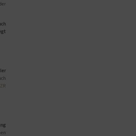
der
uch
egt
ler
uch
 ZR
ung
ben