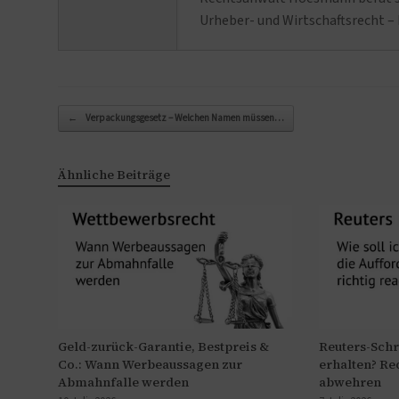
Urheber- und Wirtschaftsrecht – 
Beitragsnavigation
←
Verpackungsgesetz – Welchen Namen müssen…
Ähnliche Beiträge
Geld-zurück-Garantie, Bestpreis &
Reuters-Sch
Co.: Wann Werbeaussagen zur
erhalten? Re
Abmahnfalle werden
abwehren