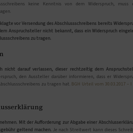
ssschreibens keine Kenntnis von dem Widerspruch, muss 
ragen.
Beklagte vor Versendung des Abschlussschreibens bereits Widerspr
 dem Anspruchsteller nicht bekannt, dass ein Widerspruch eingel
lussschreibens zu tragen.
en
 nicht darauf verlassen, dieser rechtzeitig dem Anspruchstel
rspruch, den Aussteller darüber informieren, dass er Widerspr
 Abschlussschreibens zu tragen hat.
BGH Urteil vom 30.03.2017 – I
lusserklärung
nehmen. Mit der Aufforderung zur Abgabe einer Abschlusserklär
nsgebühr geltend machen.
Je nach Streitwert kann dieses Schrei