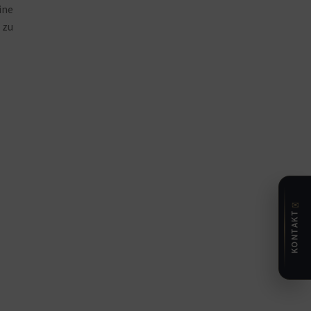
ine
 zu
✉
KONTAKT