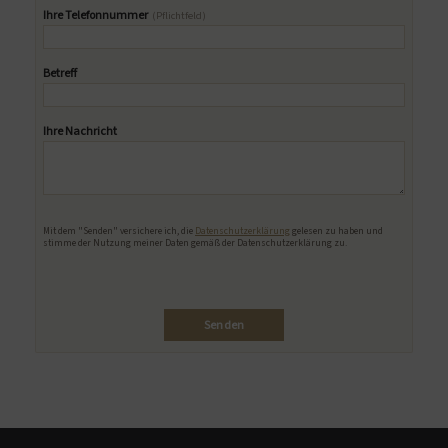
Ihre Telefonnummer
(Pflichtfeld)
Betreff
Ihre Nachricht
Bitte lasse dieses Feld leer.
Mit dem "Senden" versichere ich, die
Datenschutzerklärung
gelesen zu haben und
stimme der Nutzung meiner Daten gemäß der Datenschutzerklärung zu.