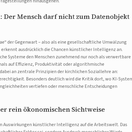
 Fragestellungen hinausgehen.
ka: Der Mensch darf nicht zum Datenobjekt
ovae“ der Gegenwart – also als eine gesellschaftliche Umwälzung
e erkennt ausdrücklich die Chancen künstlicher Intelligenz an.
gische Systeme den Menschen zunehmend nur noch als verwertbare
ls auf Effizienz, Produktivität oder algorithmische
abei an zentrale Prinzipien der kirchlichen Soziallehre an:
echtigkeit. Besonders deutlich wird die Kritik dort, wo KI-Syste
 Ungleichheiten vertiefen oder menschliche Entscheidungen
ner rein ökonomischen Sichtweise
n Auswirkungen künstlicher Intelligenz auf die Arbeitswelt. Das