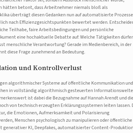
schaftlicher Faktor sei, sondern Ausdruck menschlicher Würde,
ken hätten betont, dass Arbeitnehmer niemals bloß als
klika überträgt diesen Gedanken nun auf automatisierte Prozesse
ßlich nach Effizienzgesichtspunkten bewertet werden. Entscheide
iche Teilhabe, faire Arbeitsbedingungen und persönliche
kument eine hochaktuelle Debatte auf: Welche Tätigkeiten dürfe
sst menschliche Verantwortung? Gerade im Medienbereich, in der
innt diese Frage zunehmend an Bedeutung.
ation und Kontrollverlust
kungen algorithmischer Systeme auf öffentliche Kommunikation und
schen in vollständig algorithmisch gesteuerten Informationswelt
emerkenswert ist dabei die Bezugnahme auf Hannah Arendt und di
noch von technisch erzeugten Erklärungssystemen leiten lassen. 
tur, die Emotionen, Aufmerksamkeit und Polarisierung
 werden, Menschen psychologisch zu manipulieren oder öffentliche
t generativer KI, Deepfakes, automatisierter Content-Produktio