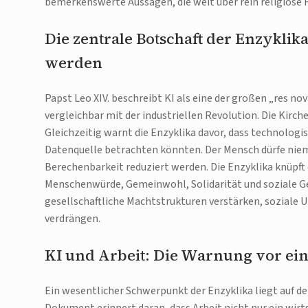
bemerkenswerte Aussagen, die weit über rein religiöse
Die zentrale Botschaft der Enzykli
werden
Papst Leo XIV. beschreibt KI als eine der großen „res n
vergleichbar mit der industriellen Revolution. Die Kirch
Gleichzeitig warnt die Enzyklika davor, dass technolo
Datenquelle betrachten könnten. Der Mensch dürfe niema
Berechenbarkeit reduziert werden. Die Enzyklika knüpft d
Menschenwürde, Gemeinwohl, Solidarität und soziale Ger
gesellschaftliche Machtstrukturen verstärken, soziale
verdrängen.
KI und Arbeit: Die Warnung vor ei
Ein wesentlicher Schwerpunkt der Enzyklika liegt auf de