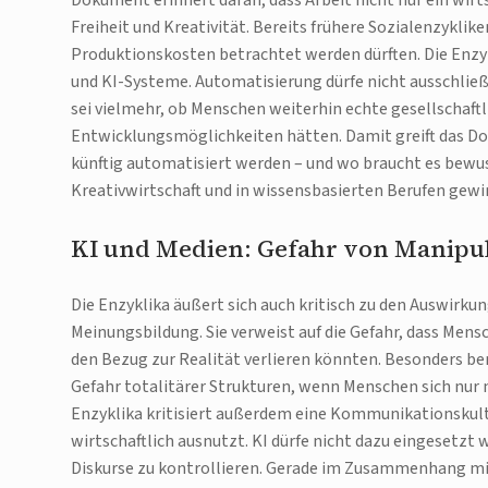
Dokument erinnert daran, dass Arbeit nicht nur ein wirt
Freiheit und Kreativität. Bereits frühere Sozialenzykli
Produktionskosten betrachtet werden dürften. Die Enzy
und KI-Systeme. Automatisierung dürfe nicht ausschlie
sei vielmehr, ob Menschen weiterhin echte gesellschaftl
Entwicklungsmöglichkeiten hätten. Damit greift das Do
künftig automatisiert werden – und wo braucht es bewu
Kreativwirtschaft und in wissensbasierten Berufen gew
KI und Medien: Gefahr von Manipul
Die Enzyklika äußert sich auch kritisch zu den Auswir
Meinungsbildung. Sie verweist auf die Gefahr, dass Men
den Bezug zur Realität verlieren könnten. Besonders b
Gefahr totalitärer Strukturen, wenn Menschen sich nur 
Enzyklika kritisiert außerdem eine Kommunikationskul
wirtschaftlich ausnutzt. KI dürfe nicht dazu eingesetzt
Diskurse zu kontrollieren. Gerade im Zusammenhang mi