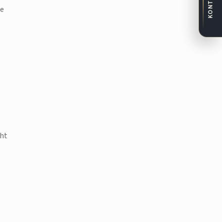
KONTAKT
se
cht