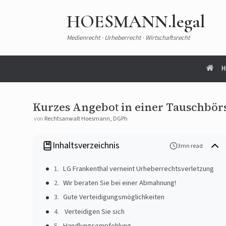
HOESMANN.legal
Medienrecht · Urheberrecht · Wirtschaftsrecht
H
Kurzes Angebot in einer Tauschbör
von
Rechtsanwalt Hoesmann, DGPh
Inhaltsverzeichnis
3mn read
LG Frankenthal verneint Urheberrechtsverletzung
Wir beraten Sie bei einer Abmahnung!
Gute Verteidigungsmöglichkeiten
Verteidigen Sie sich
Handlungsempfehlung