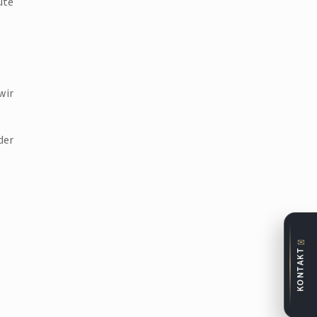
ute
wir
der
✉
KONTAKT