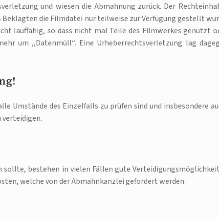
htsverletzung und wiesen die Abmahnung zurück. Der Rechteinha
Beklagten die Filmdatei nur teilweise zur Verfügung gestellt wur
nicht lauffähig, so dass nicht mal Teile des Filmwerkes genutzt o
mehr um ,,Datenmüll“. Eine Urheberrechtsverletzung lag dage
ng!
alle Umstände des Einzelfalls zu prüfen sind und insbesondere au
 verteidigen.
 sollte, bestehen in vielen Fällen gute Verteidigungsmöglichkei
osten, welche von der Abmahnkanzlei gefordert werden.