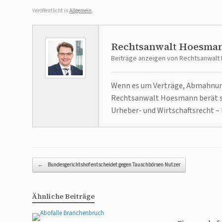
Veröffentlicht in
Allgemein
.
Rechtsanwalt Hoesma
Beiträge anzeigen von Rechtsanwal
Wenn es um Verträge, Abmahnunge
Rechtsanwalt Hoesmann berät se
Urheber- und Wirtschaftsrecht – 
Beitragsnavigation
←
Bundesgerichtshof entscheidet gegen Tauschbörsen Nutzer
Ähnliche Beiträge