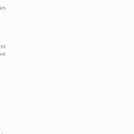
ich
cht
mit