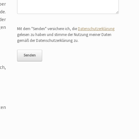
ber
de.
der
Bitte lasse dieses Feld leer.
gen
Mit dem "Senden" versichere ich, die
Datenschutzerklärung
gelesen zu haben und stimme der Nutzung meiner Daten
gemäß der Datenschutzerklärung zu.
ch,
ten