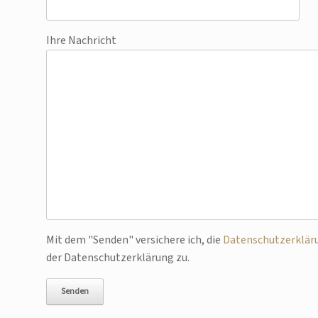
Ihre Nachricht
Bitte lasse dieses Feld leer.
Mit dem "Senden" versichere ich, die
Datenschutzerklär
der Datenschutzerklärung zu.