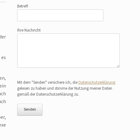
Betreff
Ihre Nachricht
der
 es
Bitte lasse dieses Feld leer.
en,
Mit dem "Senden" versichere ich, die
Datenschutzerklärung
ein
gelesen zu haben und stimme der Nutzung meiner Daten
uch
gemäß der Datenschutzerklärung zu.
uch
er,
exe