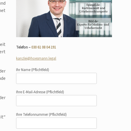
und
net
eit
Telefon –
030 61 08 04 191
ert
kanzlei@hoesmann.legal
Ihr Name
(Pflichtfeld)
der
nde
Ihre E-Mail-Adresse
(Pflichtfeld)
der
Ihre Telefonnummer
(Pflichtfeld)
it“