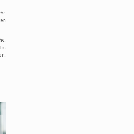
che
den
he,
 Im
en,