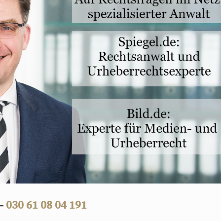
 –
030 61 08 04 191