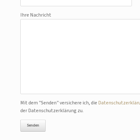
Ihre Nachricht
Bitte lasse dieses Feld leer.
Mit dem "Senden" versichere ich, die
Datenschutzerklär
der Datenschutzerklärung zu.