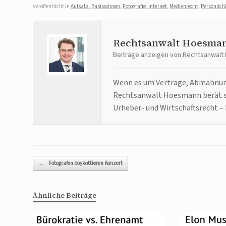
Veröffentlicht in
Aufsatz
,
Basiswissen
,
Fotografie
,
Internet
,
Medienrecht
,
Persönlich
Rechtsanwalt Hoesma
Beiträge anzeigen von Rechtsanwal
Wenn es um Verträge, Abmahnunge
Rechtsanwalt Hoesmann berät se
Urheber- und Wirtschaftsrecht – 
Beitragsnavigation
←
Fotografen boykottieren Konzert
Ähnliche Beiträge