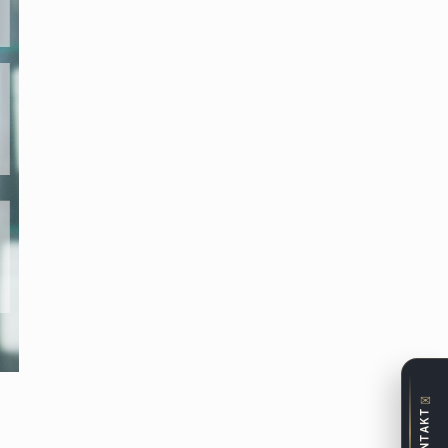
✉
KONTAKT