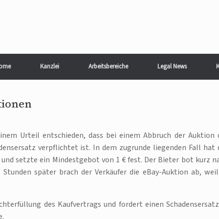
ome
Kanzlei
Arbeitsbereiche
Legal News
K
tionen
inem Urteil entschieden, dass bei einem Abbruch der Auktion 
ensersatz verpflichtet ist. In dem zugrunde liegenden Fall hat 
nd setzte ein Mindestgebot von 1 € fest. Der Bieter bot kurz n
 Stunden später brach der Verkäufer die eBay-Auktion ab, weil
hterfüllung des Kaufvertrags und fordert einen Schadensersatz
e.