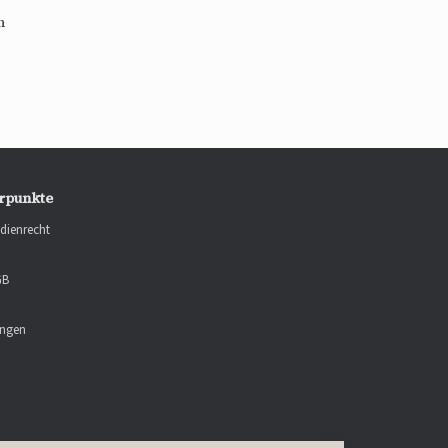
n
rpunkte
dienrecht
GB
ungen