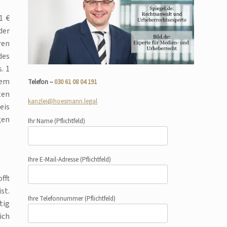
1 €
der
ren
des
. 1
nem
Telefon –
030 61 08 04 191
ten
kanzlei@hoesmann.legal
eis
gen
Ihr Name
(Pflichtfeld)
Ihre E-Mail-Adresse
(Pflichtfeld)
fft
st.
Ihre Telefonnummer
(Pflichtfeld)
tig
ich