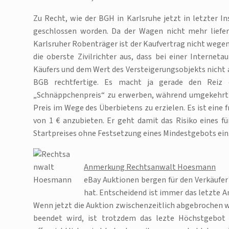
Zu Recht, wie der BGH in Karlsruhe jetzt in letzter I
geschlossen worden. Da der Wagen nicht mehr lieferb
Karlsruher Robenträger ist der Kaufvertrag nicht wegen
die oberste Zivilrichter aus, dass bei einer Interne
Käufers und dem Wert des Versteigerungsobjekts nicht a
BGB rechtfertige. Es macht ja gerade den Reiz 
„Schnäppchenpreis“ zu erwerben, während umgekehrt d
Preis im Wege des Überbietens zu erzielen. Es ist eine
von 1 € anzubieten. Er geht damit das Risiko eines fü
Startpreises ohne Festsetzung eines Mindestgebots ein.
Anmerkung Rechtsanwalt Hoesmann
eBay Auktionen bergen für den Verkäufer i
hat. Entscheidend ist immer das letzte 
Wenn jetzt die Auktion zwischenzeitlich abgebrochen wi
beendet wird, ist trotzdem das lezte Höchstgebot 