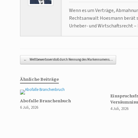
Wenn es um Verträge, Abmahnunge
Rechtsanwalt Hoesmann berät se
Urheber- und Wirtschaftsrecht – 
Beitragsnavigation
←
Wettbewerbsverstoß durch Nennung des Markennamens…
Ähnliche Beiträge
Einspruchsfr
Abofalle Branchenbuch
Versäumnisu
6 Juli, 2026
4 Juli, 2026