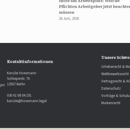
Hitze am Arbeitsplatz: Welche
Pflichten Arbeitgeber jetzt beachte
müssen
26 Juni, 2026
Unsere Schwe
Kontaktinformationen
Urheberrecht & Me
Kanzlei Hoesmann
Wettbewerbsrecht
Schlieperstr. 70
Vertragsrecht & A
13507 Berlin
ngen
Datenschutz
030 61 08 04 191
Vorträge & Schul
kanzlei@hoesmann.legal
Markenrecht