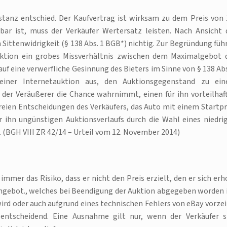
nstanz entschied. Der Kaufvertrag ist wirksam zu dem Preis von 
ar ist, muss der Verkäufer Wertersatz leisten. Nach Ansicht 
 Sittenwidrigkeit (§ 138 Abs. 1 BGB*) nichtig. Zur Begründung füh
tauktion ein grobes Missverhältnis zwischen dem Maximalgebot 
uf eine verwerfliche Gesinnung des Bieters im Sinne von § 138 Abs
einer Internetauktion aus, den Auktionsgegenstand zu ei
er Veräußerer die Chance wahrnimmt, einen für ihn vorteilhaf
 freien Entscheidungen des Verkäufers, das Auto mit einem Startpr
r ihn ungünstigen Auktionsverlaufs durch die Wahl eines niedri
 (BGH VIII ZR 42/14 – Urteil vom 12. November 2014)
mmer das Risiko, dass er nicht den Preis erzielt, den er sich erho
Angebot., welches bei Beendigung der Auktion abgegeben worden i
rd oder auch aufgrund eines technischen Fehlers von eBay vorzei
entscheidend. Eine Ausnahme gilt nur, wenn der Verkäufer s