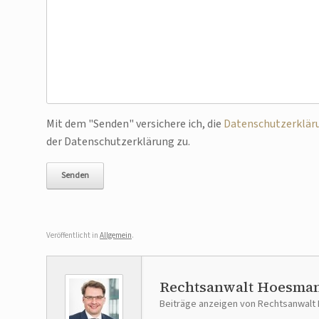
Bitte lasse dieses Feld leer.
Mit dem "Senden" versichere ich, die
Datenschutzerklär
der Datenschutzerklärung zu.
Veröffentlicht in
Allgemein
.
Rechtsanwalt Hoesma
Beiträge anzeigen von Rechtsanwal