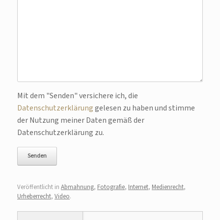
Bitte lasse dieses Feld leer.
Mit dem "Senden" versichere ich, die
Datenschutzerklärung
gelesen zu haben und stimme
der Nutzung meiner Daten gemäß der
Datenschutzerklärung zu.
Veröffentlicht in
Abmahnung
,
Fotografie
,
Internet
,
Medienrecht
,
Urheberrecht
,
Video
.