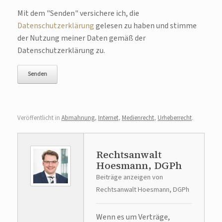
Bitte lasse dieses Feld leer.
Mit dem "Senden" versichere ich, die
Datenschutzerklärung
gelesen zu haben und stimme
der Nutzung meiner Daten gemäß der
Datenschutzerklärung zu.
Veröffentlicht in
Abmahnung
,
Internet
,
Medienrecht
,
Urheberrecht
.
Rechtsanwalt
Hoesmann, DGPh
Beiträge anzeigen von
Rechtsanwalt Hoesmann, DGPh
Wenn es um Verträge,