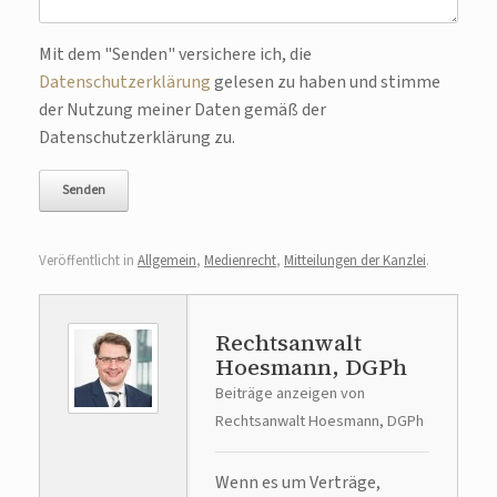
Bitte lasse dieses Feld leer.
Mit dem "Senden" versichere ich, die
Datenschutzerklärung
gelesen zu haben und stimme
der Nutzung meiner Daten gemäß der
Datenschutzerklärung zu.
Veröffentlicht in
Allgemein
,
Medienrecht
,
Mitteilungen der Kanzlei
.
Rechtsanwalt
Hoesmann, DGPh
Beiträge anzeigen von
Rechtsanwalt Hoesmann, DGPh
Wenn es um Verträge,