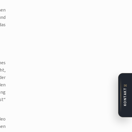
hen
und
das
hes
ht,
der
den
✉
KONTAKT
ung
st“
deo
hen