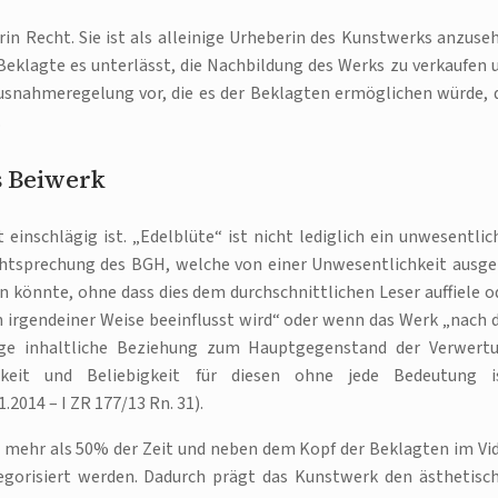
in Recht. Sie ist als alleinige Urheberin des Kunstwerks anzuse
Beklagte es unterlässt, die Nachbildung des Werks zu verkaufen 
Ausnahmeregelung vor, die es der Beklagten ermöglichen würde, 
.
s Beiwerk
einschlägig ist. „Edelblüte“ ist nicht lediglich ein unwesentlic
echtsprechung des BGH, welche von einer Unwesentlichkeit ausge
könnte, ohne dass dies dem durchschnittlichen Leser auffiele o
irgendeiner Weise beeinflusst wird“ oder wenn das Werk „nach 
ige inhaltliche Beziehung zum Hauptgegenstand der Verwert
igkeit und Beliebigkeit für diesen ohne jede Bedeutung i
2014 – I ZR 177/13 Rn. 31).
s mehr als 50% der Zeit und neben dem Kopf der Beklagten im Vi
tegorisiert werden. Dadurch prägt das Kunstwerk den ästhetisc