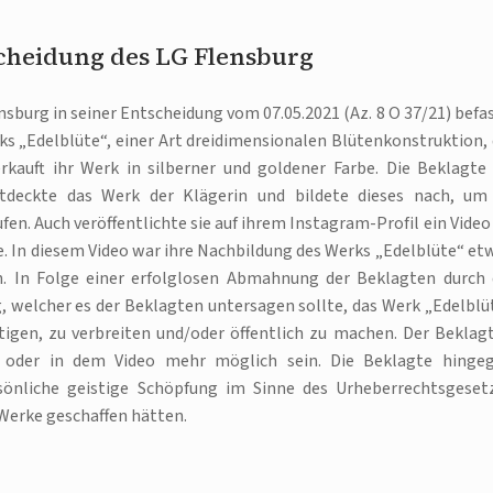
scheidung des LG Flensburg
sburg in seiner Entscheidung vom 07.05.2021 (Az. 8 O 37/21) befas
ks „Edelblüte“, einer Art dreidimensionalen Blütenkonstruktion, 
kauft ihr Werk in silberner und goldener Farbe. Die Beklagte 
ntdeckte das Werk der Klägerin und bildete dieses nach, um
fen. Auch veröffentlichte sie auf ihrem Instagram-Profil ein Video
. In diesem Video war ihre Nachbildung des Werks „Edelblüte“ et
. In Folge einer erfolglosen Abmahnung der Beklagten durch 
g, welcher es der Beklagten untersagen sollte, das Werk „Edelblü
igen, zu verbreiten und/oder öffentlich zu machen. Der Beklag
f oder in dem Video mehr möglich sein. Die Beklagte hinge
sönliche geistige Schöpfung im Sinne des Urheberrechtsgeset
 Werke geschaffen hätten.