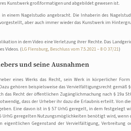
ihres Kunstwerk großformatigen und abgebildet gewesen ist.
in einem Nagelstudio angebracht. Die Inhaberin des Nagelstud
t vorgestellt, aber auch immer wieder das Kunstwerk im Hintergr
blikation in dem Video eine Verletzung ihrer Rechte. Das Landgeri
es Videos. (
LG Flensburg, Beschluss vom 7.5.2021 – 8 O 37/21
)
rhebers und seine Ausnahmen
heber eines Werks das Recht, sein Werk in körperlicher Form
Dazu gehören beispielsweise das Vervielfältigungsrecht gemäß §
ch das Recht der öffentlichen Zugänglichmachung nach § 19a St
twendig, dass der Urheber ihr dazu die Erlaubnis erteilt. Von die
en. Eine davon ist in § 57 UrhG geregelt, in dem festgelegt wi
 15 UrhG geregelten Nutzungsmöglichkeiten benötigt wird, wenn 
 eigentlichen Gegenstand der Vervielfältigung, Verbreitung o