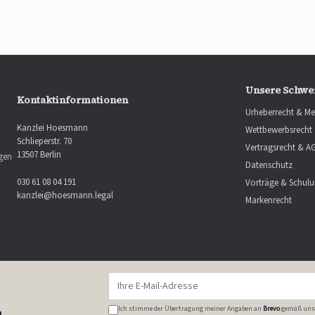
Unsere Schwe
Kontaktinformationen
Urheberrecht & Me
Kanzlei Hoesmann
Wettbewerbsrecht
Schlieperstr. 70
Vertragsrecht & A
13507 Berlin
ngen
Datenschutz
030 61 08 04 191
Vorträge & Schul
kanzlei@hoesmann.legal
Markenrecht
E-
Mail-
Adresse
Ich stimme der Übertragung meiner Angaben an
Brevo
gemäß uns