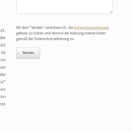
Bitte lasse dieses Feld leer.
Mit dem "Senden" versichere ich, die
Datenschutzerklärung
st.
gelesen zu haben und stimme der Nutzung meiner Daten
die
gemäß der Datenschutzerklärung zu.
ist
 es
 im
was
die
te“
ten
gen
zes