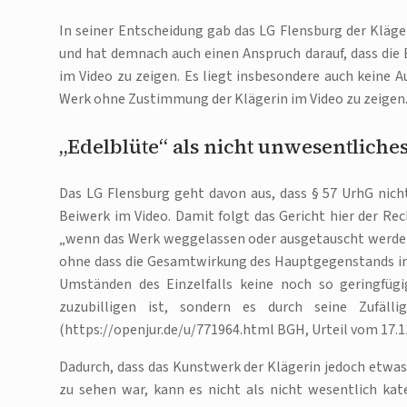
In seiner Entscheidung gab das LG Flensburg der Kläger
und hat demnach auch einen Anspruch darauf, dass die 
im Video zu zeigen. Es liegt insbesondere auch keine 
Werk ohne Zustimmung der Klägerin im Video zu zeigen
„Edelblüte“ als nicht unwesentliche
Das LG Flensburg geht davon aus, dass § 57 UrhG nicht 
Beiwerk im Video. Damit folgt das Gericht hier der R
„wenn das Werk weggelassen oder ausgetauscht werden 
ohne dass die Gesamtwirkung des Hauptgegenstands in 
Umständen des Einzelfalls keine noch so geringfüg
zuzubilligen ist, sondern es durch seine Zufäll
(https://openjur.de/u/771964.html BGH, Urteil vom 17.11.
Dadurch, dass das Kunstwerk der Klägerin jedoch etwa
zu sehen war, kann es nicht als nicht wesentlich ka