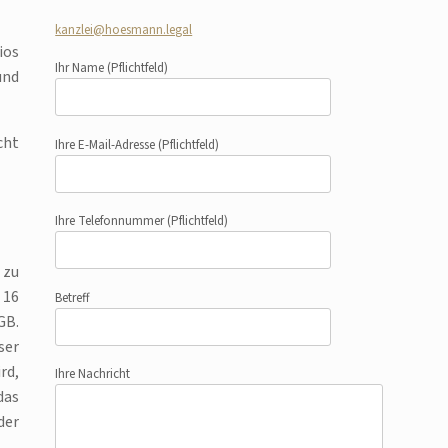
kanzlei@hoesmann.legal
ios
Ihr Name
(Pflichtfeld)
und
cht
Ihre E-Mail-Adresse
(Pflichtfeld)
Ihre Telefonnummer
(Pflichtfeld)
 zu
 16
Betreff
GB.
ser
rd,
Ihre Nachricht
das
der