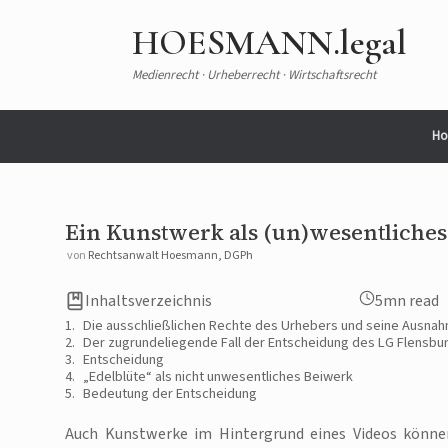
Zum
Inhalt
HOESMANN.legal
springen
Medienrecht · Urheberrecht · Wirtschaftsrecht
Ho
Ein Kunstwerk als (un)wesentliche
von
Rechtsanwalt Hoesmann, DGPh
Inhaltsverzeichnis
5mn read
Die ausschließlichen Rechte des Urhebers und seine Ausna
Der zugrundeliegende Fall der Entscheidung des LG Flensbu
Entscheidung
„Edelblüte“ als nicht unwesentliches Beiwerk
Bedeutung der Entscheidung
Auch Kunstwerke im Hintergrund eines Videos können 