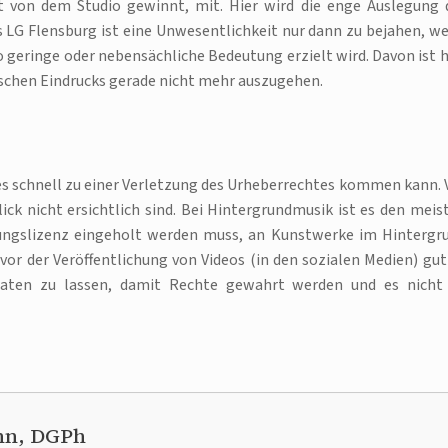
t von dem Studio gewinnt, mit. Hier wird die enge Auslegung 
s LG Flensburg ist eine Unwesentlichkeit nur dann zu bejahen, w
o geringe oder nebensächliche Bedeutung erzielt wird. Davon ist h
schen Eindrucks gerade nicht mehr auszugehen.
 es schnell zu einer Verletzung des Urheberrechtes kommen kann. 
lick nicht ersichtlich sind. Bei Hintergrundmusik ist es den meis
ungslizenz eingeholt werden muss, an Kunstwerke im Hintergr
 vor der Veröffentlichung von Videos (in den sozialen Medien) gut
eraten zu lassen, damit Rechte gewahrt werden und es nicht
nn, DGPh