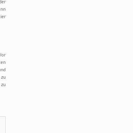
der
enn
ier
Vor
ten
und
 zu
 zu