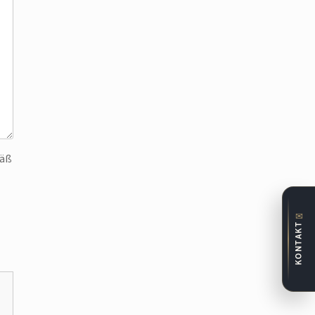
mäß
✉
KONTAKT