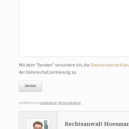
Bitte lasse dieses Feld leer.
Mit dem "Senden" versichere ich, die
Datenschutzerklär
der Datenschutzerklärung zu.
Veröffentlicht in
Arbeitsrecht
,
Wirtschaftsrecht
.
Rechtsanwalt Hoesma