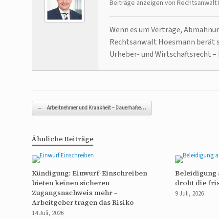
Beiträge anzeigen von Rechtsanwal
Wenn es um Verträge, Abmahnunge
Rechtsanwalt Hoesmann berät se
Urheber- und Wirtschaftsrecht – 
Beitragsnavigation
←
Arbeitnehmer und Krankheit – Dauerhafte…
Ähnliche Beiträge
Kündigung: Einwurf-Einschreiben
Beleidigung 
bieten keinen sicheren
droht die fr
Zugangsnachweis mehr –
9 Juli, 2026
Arbeitgeber tragen das Risiko
14 Juli, 2026