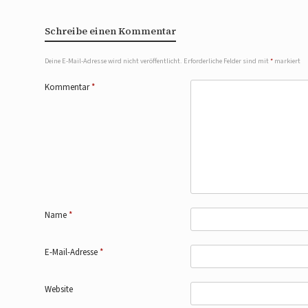
Schreibe einen Kommentar
Deine E-Mail-Adresse wird nicht veröffentlicht.
Erforderliche Felder sind mit
*
markiert
Kommentar
*
Name
*
E-Mail-Adresse
*
Website