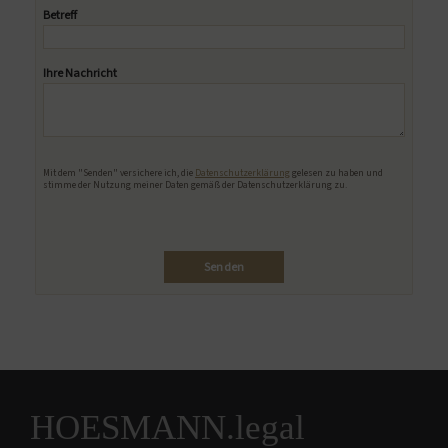
Betreff
Ihre Nachricht
Bitte lasse dieses Feld leer.
Mit dem "Senden" versichere ich, die
Datenschutzerklärung
gelesen zu haben und
stimme der Nutzung meiner Daten gemäß der Datenschutzerklärung zu.
HOESMANN.legal