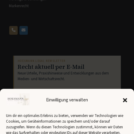
Markenrecht
HOESMANN.LEGAL NEWSLETTER
Recht aktuell per E-Mail
Neue Urteile, Praxishinweise und Entwicklungen aus dem
Medien- und Wirtschaftsrecht.
Einwilligung verwalten
Um dir ein optimales Erlebnis zu bieten, verwenden wir Technologien wie
Cookies, um Geräteinformationen zu speichern und/oder darauf
Newsletter abonnieren
zuzugreifen. Wenn du diesen Technologien zustimmst, können wir Daten
wie das Surfverhalten oder eindeutige IDs auf dieser Website verarbeiten.
Ich stimme der Übertragung meiner Angaben an
Brevo
gemäß unserer