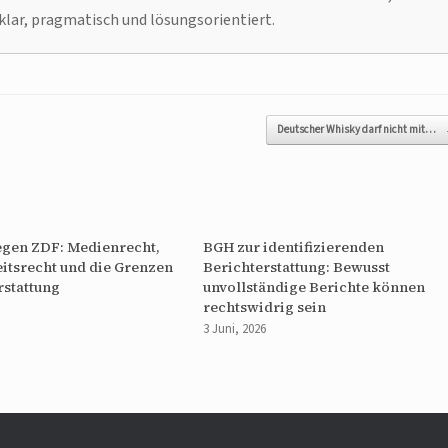
klar, pragmatisch und lösungsorientiert.
Deutscher Whisky darf nicht mit…
egen ZDF: Medienrecht,
BGH zur identifizierenden
itsrecht und die Grenzen
Berichterstattung: Bewusst
rstattung
unvollständige Berichte können
rechtswidrig sein
3 Juni, 2026