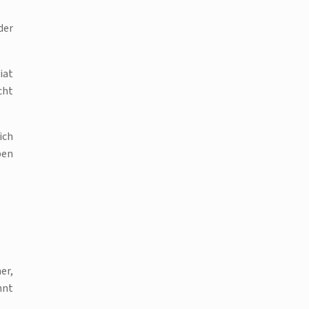
der
iat
cht
ich
ben
er,
nnt