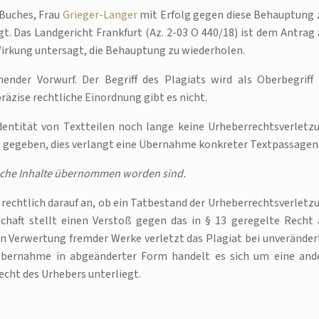
 Buches, Frau
Grieger-Langer
mit Erfolg gegen diese Behauptung 
. Das Landgericht Frankfurt (Az. 2-03 O 440/18) ist dem Antrag 
Wirkung untersagt, die Behauptung zu wiederholen.
ender Vorwurf. Der Begriff des Plagiats wird als Oberbegriff 
äzise rechtliche Einordnung gibt es nicht.
dentität von Textteilen noch lange keine Urheberrechtsverletz
cht gegeben, dies verlangt eine Übernahme konkreter Textpassagen
tliche Inhalte übernommen worden sind.
rechtlich darauf an, ob ein Tatbestand der Urheberrechtsverletz
chaft stellt einen Verstoß gegen das in § 13 geregelte Recht 
en Verwertung fremder Werke verletzt das Plagiat bei unveränder
 Übernahme in abgeänderter Form handelt es sich um eine and
cht des Urhebers unterliegt.