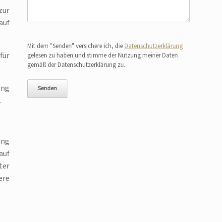
zur
auf
Bitte lasse dieses Feld leer.
Mit dem "Senden" versichere ich, die
Datenschutzerklärung
für
gelesen zu haben und stimme der Nutzung meiner Daten
gemäß der Datenschutzerklärung zu.
ung
.
ung
auf
ter
ere