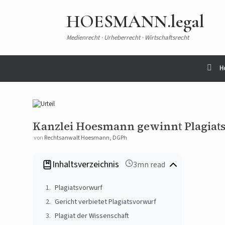
Zum
Inhalt
HOESMANN.legal
springen
Medienrecht · Urheberrecht · Wirtschaftsrecht
H
Kanzlei Hoesmann gewinnt Plagiat
von
Rechtsanwalt Hoesmann, DGPh
Inhaltsverzeichnis
3mn read
Plagiatsvorwurf
Gericht verbietet Plagiatsvorwurf
Plagiat der Wissenschaft