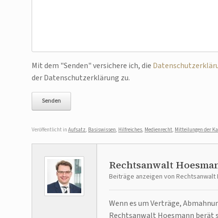
Bitte lasse dieses Feld leer.
Mit dem "Senden" versichere ich, die
Datenschutzerklär
der Datenschutzerklärung zu.
Veröffentlicht in
Aufsatz
,
Basiswissen
,
Hilfreiches
,
Medienrecht
,
Mitteilungen der Ka
Rechtsanwalt Hoesma
Beiträge anzeigen von Rechtsanwal
Wenn es um Verträge, Abmahnunge
Rechtsanwalt Hoesmann berät se