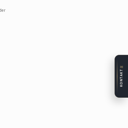
der
✉
KONTAKT