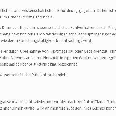
htlichen und wissenschaftlichen Einordnung gegeben. Daher ist 
at im Urheberrecht zu trennen.
. Demnach liegt ein wissenschaftliches Fehlverhalten durch Plag
nhang bewusst oder grob fahrlässig falsche Behauptungen gema
 wie deren Forschungstätigkeit beeinträchtigt wird.
erer durch Übernahme von Textmaterial oder Gedankengut, spr
e ohne Verweis auf deren Herkunft in eigenen Worten wiedergege
deenplagiat oder Strukturplagiat bezeichnet.
 wissenschaftliche Publikation handelt.
giatsvorwurf nicht wiederholt werden darf. Der Autor Claude Stein
kennenlernen durfte, wird an mehreren Stellen ihres Buches gena