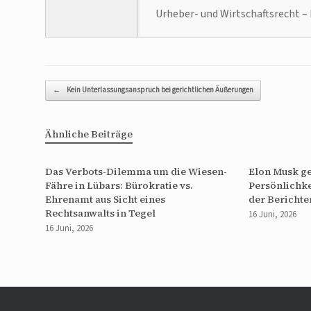
Urheber- und Wirtschaftsrecht – 
Beitragsnavigation
←
Kein Unterlassungsanspruch bei gerichtlichen Äußerungen
Ähnliche Beiträge
Das Verbots-Dilemma um die Wiesen-
Elon Musk g
Fähre in Lübars: Bürokratie vs.
Persönlichke
Ehrenamt aus Sicht eines
der Berichte
Rechtsanwalts in Tegel
16 Juni, 2026
16 Juni, 2026