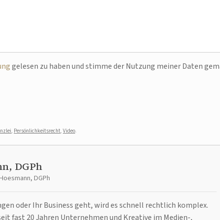
ung
gelesen zu haben und stimme der Nutzung meiner Daten ge
nzlei
,
Persönlichkeitsrecht
,
Video
.
nn, DGPh
t Hoesmann, DGPh
n oder Ihr Business geht, wird es schnell rechtlich komplex.
it fast 20 Jahren Unternehmen und Kreative im Medien-,