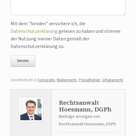
Bitte lasse dieses Feld leer.
Mit dem "Senden" versichere ich, die
Datenschutzerklärung
gelesen zu haben und stimme
der Nutzung meiner Daten gemäß der
Datenschutzerklärung zu.
Veröffentlicht in
Fotografie
,
Medienrecht
,
Pressefreiheit
,
Urheberrecht
.
Rechtsanwalt
Hoesmann, DGPh
Beiträge anzeigen von
Rechtsanwalt Hoesmann, DGPh