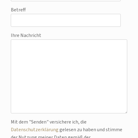
Betreff
Ihre Nachricht
Bitte lasse dieses Feld leer.
Mit dem "Senden" versichere ich, die
Datenschutzerklärung
gelesen zu haben und stimme
der Nutzung meiner Daten gemäß der