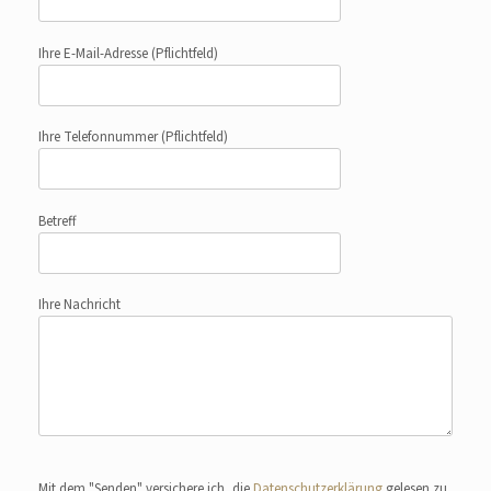
Ihre E-Mail-Adresse
(Pflichtfeld)
Ihre Telefonnummer
(Pflichtfeld)
Betreff
Ihre Nachricht
Bitte lasse dieses Feld leer.
Mit dem "Senden" versichere ich, die
Datenschutzerklärung
gelesen zu