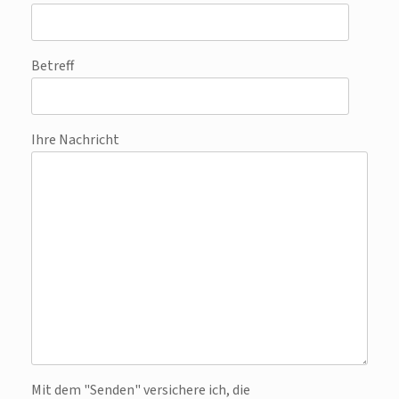
Betreff
Ihre Nachricht
Bitte lasse dieses Feld leer.
Mit dem "Senden" versichere ich, die