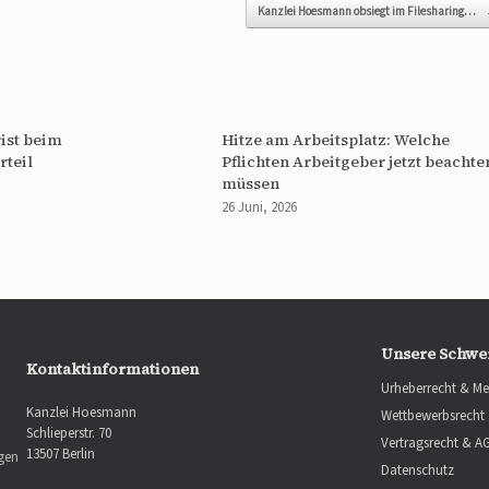
Kanzlei Hoesmann obsiegt im Filesharing…
ist beim
Hitze am Arbeitsplatz: Welche
rteil
Pflichten Arbeitgeber jetzt beachte
müssen
26 Juni, 2026
Unsere Schwe
Kontaktinformationen
Urheberrecht & Me
Kanzlei Hoesmann
Wettbewerbsrecht
Schlieperstr. 70
Vertragsrecht & A
13507 Berlin
ngen
Datenschutz