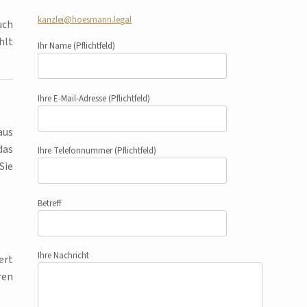
kanzlei@hoesmann.legal
uch
hlt
Ihr Name
(Pflichtfeld)
Ihre E-Mail-Adresse
(Pflichtfeld)
aus
das
Ihre Telefonnummer
(Pflichtfeld)
Sie
Betreff
Ihre Nachricht
ert
ren