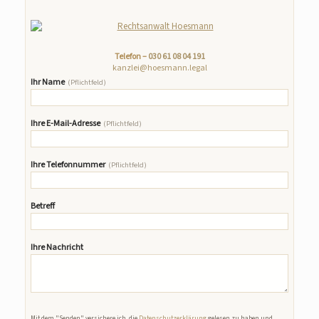
Telefon –
030 61 08 04 191
kanzlei@hoesmann.legal
Ihr Name
(Pflichtfeld)
Ihre E-Mail-Adresse
(Pflichtfeld)
Ihre Telefonnummer
(Pflichtfeld)
Betreff
Ihre Nachricht
Bitte lasse dieses Feld leer.
Mit dem "Senden" versichere ich, die
Datenschutzerklärung
gelesen zu haben und