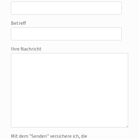
Betreff
Ihre Nachricht
Bitte lasse dieses Feld leer.
Mit dem "Senden" versichere ich, die