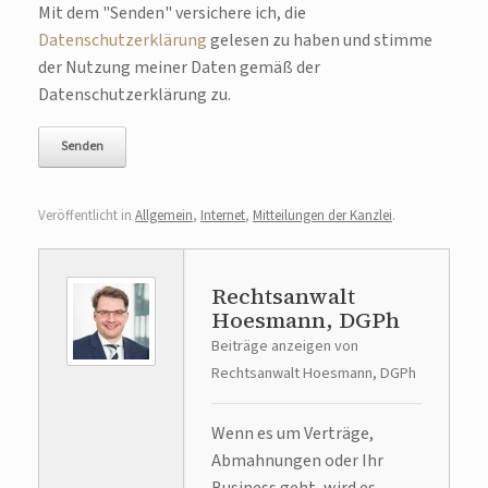
Mit dem "Senden" versichere ich, die
Bitte lasse dieses Feld leer.
Datenschutzerklärung
gelesen zu haben und stimme
der Nutzung meiner Daten gemäß der
Datenschutzerklärung zu.
Veröffentlicht in
Allgemein
,
Internet
,
Mitteilungen der Kanzlei
.
Rechtsanwalt
Hoesmann, DGPh
Beiträge anzeigen von
Rechtsanwalt Hoesmann, DGPh
Wenn es um Verträge,
Abmahnungen oder Ihr