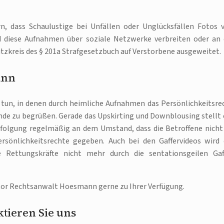
n, dass Schaulustige bei Unfällen oder Unglücksfällen Fotos 
d diese Aufnahmen über soziale Netzwerke verbreiten oder an 
utzkreis des § 201a Strafgesetzbuch auf Verstorbene ausgeweitet.
ann
 tun, in denen durch heimliche Aufnahmen das Persönlichkeitsre
nde zu begrüßen. Gerade das Upskirting und Downblousing stellt 
rfolgung regelmäßig an dem Umstand, dass die Betroffene nicht
ersönlichkeitsrechte gegeben. Auch bei den Gaffervideos wird 
e Rettungskräfte nicht mehr durch die sentationsgeilen Gaf
tor Rechtsanwalt Hoesmann gerne zu Ihrer Verfügung.
tieren Sie uns