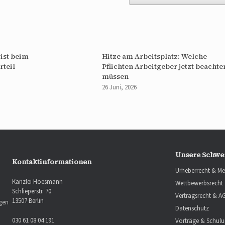
ist beim
Hitze am Arbeitsplatz: Welche
rteil
Pflichten Arbeitgeber jetzt beachte
müssen
26 Juni, 2026
Unsere Schwe
Kontaktinformationen
Urheberrecht & Me
Kanzlei Hoesmann
Wettbewerbsrecht
Schlieperstr. 70
Vertragsrecht & A
13507 Berlin
ngen
Datenschutz
030 61 08 04 191
Vorträge & Schul