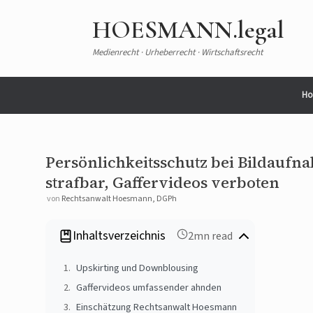
HOESMANN.legal
Medienrecht · Urheberrecht · Wirtschaftsrecht
Ho
Persönlichkeitsschutz bei Bildauf
strafbar, Gaffervideos verboten
von
Rechtsanwalt Hoesmann, DGPh
Inhaltsverzeichnis
2mn read
Upskirting und Downblousing
Gaffervideos umfassender ahnden
Einschätzung Rechtsanwalt Hoesmann