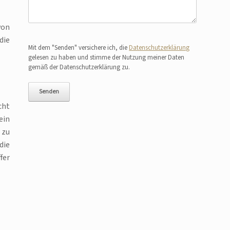
von
Bitte lasse dieses Feld leer.
die
Mit dem "Senden" versichere ich, die
Datenschutzerklärung
gelesen zu haben und stimme der Nutzung meiner Daten
gemäß der Datenschutzerklärung zu.
cht
ein
 zu
die
fer