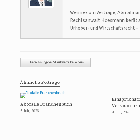
Wenn es um Verträge, Abmahnunge
Rechtsanwalt Hoesmann berät se
Urheber- und Wirtschaftsrecht – 
Beitragsnavigation
←
Berechnung des Streitwerts bei einem…
Ähnliche Beiträge
Einspruchsfr
Abofalle Branchenbuch
Versäumnisu
6 Juli, 2026
4 Juli, 2026