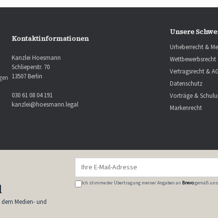
Unsere Schwe
Kontaktinformationen
Urheberrecht & Me
Kanzlei Hoesmann
Wettbewerbsrecht
Schlieperstr. 70
Vertragsrecht & A
13507 Berlin
ngen
Datenschutz
030 61 08 04 191
Vorträge & Schul
kanzlei@hoesmann.legal
Markenrecht
Ich stimme der Übertragung meiner Angaben an
Brevo
gemäß uns
l
s dem Medien- und