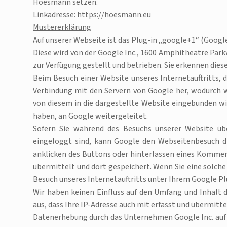
Hoesmann setzen.
Linkadresse: https://hoesmann.eu
Mustererklärung
Auf unserer Webseite ist das Plug-in „google+1“ (Google 
Diese wird von der Google Inc., 1600 Amphitheatre Park
zur Verfügung gestellt und betrieben. Sie erkennen die
Beim Besuch einer Website unseres Internetauftritts, di
Verbindung mit den Servern von Google her, wodurch w
von diesem in die dargestellte Website eingebunden wir
haben, an Google weitergeleitet.
Sofern Sie während des Besuchs unserer Website üb
eingeloggt sind, kann Google den Webseitenbesuch di
anklicken des Buttons oder hinterlassen eines Komme
übermittelt und dort gespeichert. Wenn Sie eine solc
Besuch unseres Internetauftritts unter Ihrem Google P
Wir haben keinen Einfluss auf den Umfang und Inhalt d
aus, dass Ihre IP-Adresse auch mit erfasst und übermitt
Datenerhebung durch das Unternehmen Google Inc. auf 