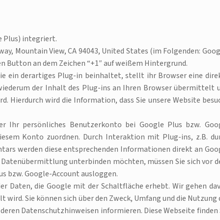
Plus) integriert.
way, Mountain View, CA 94043, United States (im Folgenden: Goog
sen Button an dem Zeichen “+1″ auf weißem Hintergrund.
e ein derartiges Plug-in beinhaltet, stellt ihr Browser eine dire
iederum der Inhalt des Plug-ins an Ihren Browser übermittelt 
d. Hierdurch wird die Information, dass Sie unsere Website besu
er Ihr persönliches Benutzerkonto bei Google Plus bzw. Goo
esem Konto zuordnen. Durch Interaktion mit Plug-ins, z.B. du
ntars werden diese entsprechenden Informationen direkt an Goo
he Datenübermittlung unterbinden möchten, müssen Sie sich vor 
lus bzw. Google-Account ausloggen.
er Daten, die Google mit der Schaltfläche erhebt. Wir gehen da
elt wird. Sie können sich über den Zweck, Umfang und die Nutzung 
deren Datenschutzhinweisen informieren. Diese Webseite finden 