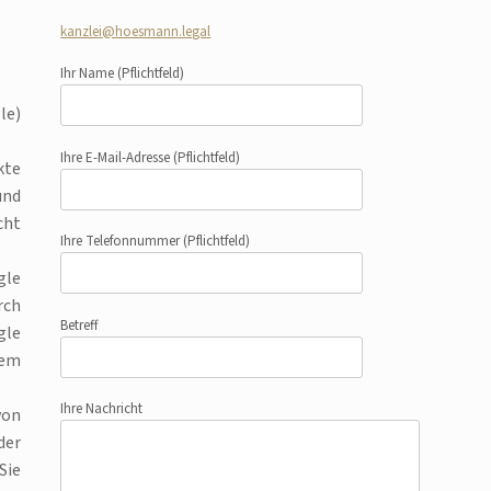
kanzlei@hoesmann.legal
Ihr Name
(Pflichtfeld)
le)
Ihre E-Mail-Adresse
(Pflichtfeld)
kte
und
cht
Ihre Telefonnummer
(Pflichtfeld)
gle
rch
Betreff
gle
dem
Ihre Nachricht
von
der
Sie