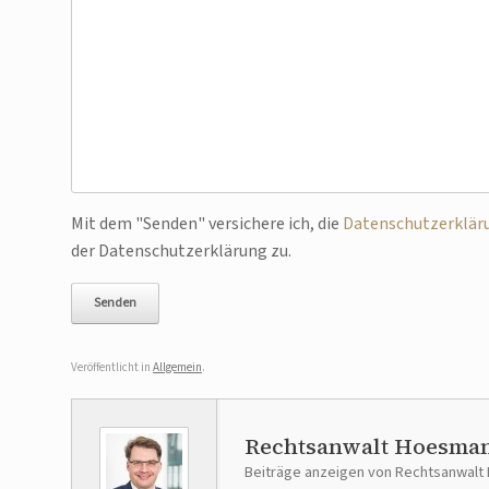
Bitte lasse dieses Feld leer.
Mit dem "Senden" versichere ich, die
Datenschutzerklär
der Datenschutzerklärung zu.
Veröffentlicht in
Allgemein
.
Rechtsanwalt Hoesma
Beiträge anzeigen von Rechtsanwal