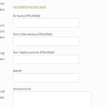
ten
kanzlei@hoesmann.legal
den
Ihr Name
(Pflichtfeld)
len
och
Ihre E-Mail-Adresse
(Pflichtfeld)
den
ung
Ihre Telefonnummer
(Pflichtfeld)
hen
Betreff
Ihre Nachricht
end
als