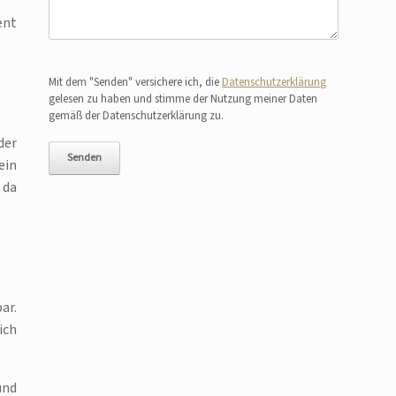
ent
Bitte lasse dieses Feld leer.
Mit dem "Senden" versichere ich, die
Datenschutzerklärung
gelesen zu haben und stimme der Nutzung meiner Daten
gemäß der Datenschutzerklärung zu.
der
ein
 da
ar.
ich
und