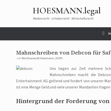
Zum
Inhalt
HOESMANN.legal
springen
Medienrecht · Urheberrecht · Wirtschaftsrecht
H
Mahnschreiben von Debcon für Sa
von
Rechtsanwalt Hoesmann, DGPh
Uns liegen zur Zeit mehrere Sc
Mahnschreiben macht die Debco
Entertainment AG geltend und fordert von unserer Man
ist eine Menge Geld und viele unserer Mandanten fragen 
Hintergrund der Forderung von