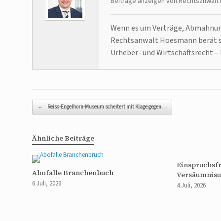
Beiträge anzeigen von Rechtsanwal
Wenn es um Verträge, Abmahnunge
Rechtsanwalt Hoesmann berät se
Urheber- und Wirtschaftsrecht – 
Beitragsnavigation
←
Reiss-Engelhorn-Museum scheitert mit Klage gegen…
Ähnliche Beiträge
Einspruchsfr
Abofalle Branchenbuch
Versäumnisu
6 Juli, 2026
4 Juli, 2026