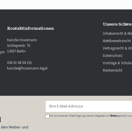
Unsere Schwe
Kontaktinformationen
Urheberrecht & Me
Kanzlei Hoesmann
Wettbewerbsrecht
Schlieperstr. 70
Vertragsrecht & A
13507 Berlin
ngen
Datenschutz
030 61 08 04 191
Vorträge & Schul
kanzlei@hoesmann.legal
Markenrecht
E-
Mail-
Adresse
Ich stimme der Übertragung meiner Angaben an
Brevo
gemäß uns
l
s dem Medien- und