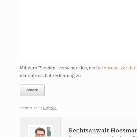
Bitte lasse dieses Feld leer.
Mit dem "Senden" versichere ich, die
Datenschutzerklär
der Datenschutzerklärung zu.
Veröffentlicht in
Allgemein
.
Rechtsanwalt Hoesma