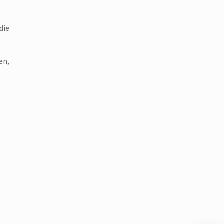
die
en,