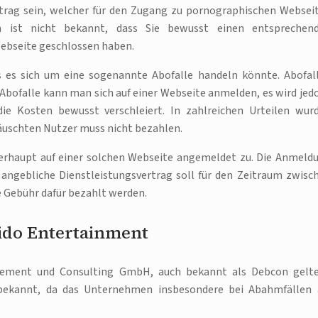
rtrag sein, welcher für den Zugang zu pornographischen Websei
n ist nicht bekannt, dass Sie bewusst einen entsprechen
Webseite geschlossen haben.
s es sich um eine sogenannte Abofalle handeln könnte. Abofal
Abofalle kann man sich auf einer Webseite anmelden, es wird jed
ie Kosten bewusst verschleiert. In zahlreichen Urteilen wur
täuschten Nutzer muss nicht bezahlen.
berhaupt auf einer solchen Webseite angemeldet zu. Die Anmeld
 angebliche Dienstleistungsvertrag soll für den Zeitraum zwisc
 Gebühr dafür bezahlt werden.
ido Entertainment
gement und Consulting GmbH, auch bekannt als Debcon gelt
bekannt, da das Unternehmen insbesondere bei Abahmfällen 