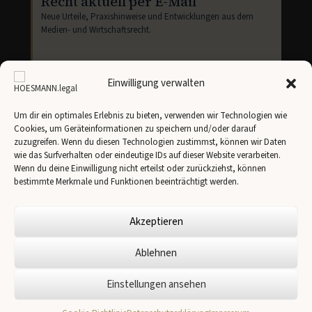
Recht aktuell per E-Mail
Neue Urteile, Praxishinweise und Entwicklungen aus dem
Medien- und Wirtschaftsrecht.
Einwilligung verwalten
Um dir ein optimales Erlebnis zu bieten, verwenden wir Technologien wie
Cookies, um Geräteinformationen zu speichern und/oder darauf
Newsletter abonnieren
zuzugreifen. Wenn du diesen Technologien zustimmst, können wir Daten
wie das Surfverhalten oder eindeutige IDs auf dieser Website verarbeiten.
Ich stimme der Übertragung meiner Angaben an
Brevo
gemäß unserer
Datenschutzerklärung
zu.
Wenn du deine Einwilligung nicht erteilst oder zurückziehst, können
bestimmte Merkmale und Funktionen beeinträchtigt werden.
Akzeptieren
Ablehnen
✉
Einstellungen ansehen
© 2026 HOESMANN.legal -
Impressum
-
Cookie-Richtlinie
Datenschutzerklärung