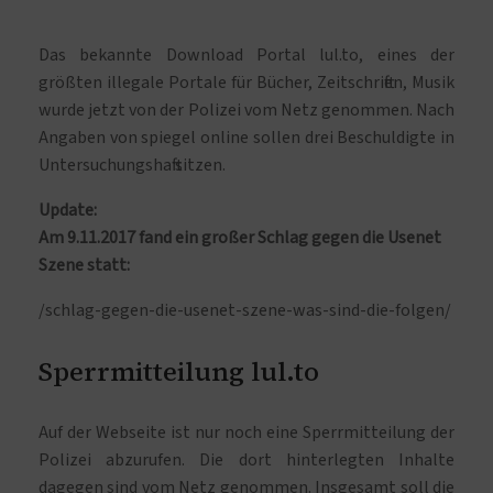
Das bekannte Download Portal lul.to, eines der
größten illegale Portale für Bücher, Zeitschriften, Musik
wurde jetzt von der Polizei vom Netz genommen. Nach
Angaben von spiegel online sollen drei Beschuldigte in
Untersuchungshaft sitzen.
Update:
Am 9.11.2017 fand ein großer Schlag gegen die Usenet
Szene statt:
/schlag-gegen-die-usenet-szene-was-sind-die-folgen/
Sperrmitteilung lul.to
Auf der Webseite ist nur noch eine Sperrmitteilung der
Polizei abzurufen. Die dort hinterlegten Inhalte
dagegen sind vom Netz genommen. Insgesamt soll die