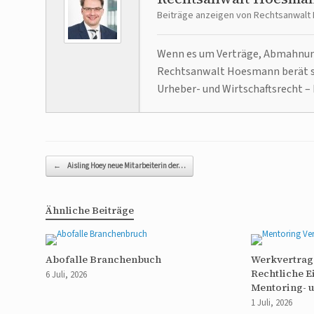
Beiträge anzeigen von Rechtsanwal
Wenn es um Verträge, Abmahnunge
Rechtsanwalt Hoesmann berät se
Urheber- und Wirtschaftsrecht – 
Beitragsnavigation
←
Aisling Hoey neue Mitarbeiterin der…
Ähnliche Beiträge
Abofalle Branchenbuch
Werkvertrag 
Rechtliche 
6 Juli, 2026
Mentoring- 
1 Juli, 2026