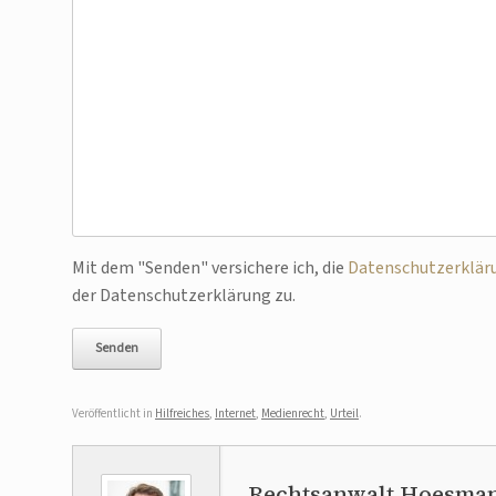
Bitte lasse dieses Feld leer.
Mit dem "Senden" versichere ich, die
Datenschutzerklär
der Datenschutzerklärung zu.
Veröffentlicht in
Hilfreiches
,
Internet
,
Medienrecht
,
Urteil
.
Rechtsanwalt Hoesma