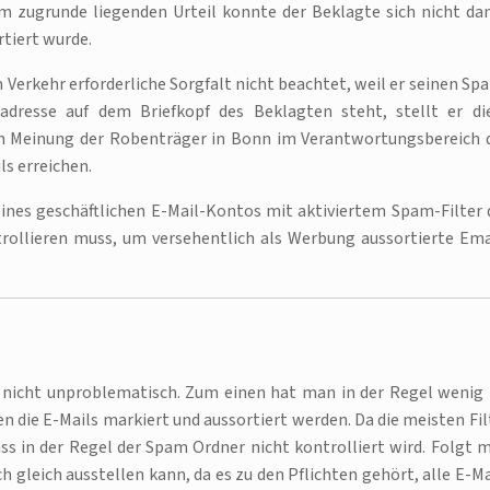
em zugrunde liegenden Urteil konnte der Beklagte sich nicht da
rtiert wurde.
 Verkehr erforderliche Sorgfalt nicht beachtet, weil er seinen Sp
ladresse auf dem Briefkopf des Beklagten steht, stellt er di
ch Meinung der Robenträger in Bonn im Verantwortungsbereich 
ls erreichen.
eines geschäftlichen E-Mail-Kontos mit aktiviertem Spam-Filter 
rollieren muss, um versehentlich als Werbung aussortierte Ema
ch nicht unproblematisch. Zum einen hat man in der Regel wenig 
en die E-Mails markiert und aussortiert werden. Da die meisten Fil
dass in der Regel der Spam Ordner nicht kontrolliert wird. Folgt 
h gleich ausstellen kann, da es zu den Pflichten gehört, alle E-Ma