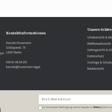
Unsere Schwe
Kontaktinformationen
Urheberrecht & Me
Kanzlei Hoesmann
Wettbewerbsrecht
Schlieperstr. 70
Vertragsrecht & A
13507 Berlin
ngen
Datenschutz
030 61 08 04 191
Vorträge & Schul
kanzlei@hoesmann.legal
Markenrecht
Ich stimme der Übertragung meiner Angaben an
Brevo
gemäß uns
l