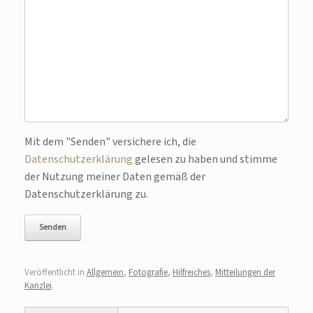
Bitte lasse dieses Feld leer.
Mit dem "Senden" versichere ich, die
Datenschutzerklärung
gelesen zu haben und stimme
der Nutzung meiner Daten gemäß der
Datenschutzerklärung zu.
Veröffentlicht in
Allgemein
,
Fotografie
,
Hilfreiches
,
Mitteilungen der
Kanzlei
.