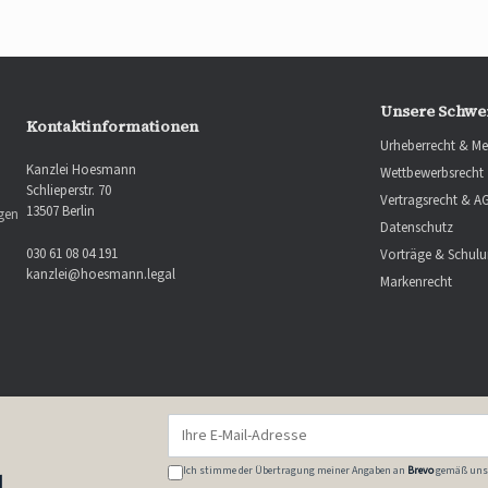
Unsere Schwe
Kontaktinformationen
Urheberrecht & Me
Kanzlei Hoesmann
Wettbewerbsrecht
Schlieperstr. 70
Vertragsrecht & A
13507 Berlin
ngen
Datenschutz
030 61 08 04 191
Vorträge & Schul
kanzlei@hoesmann.legal
Markenrecht
Ich stimme der Übertragung meiner Angaben an
Brevo
gemäß uns
l