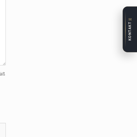
✉
KONTAKT
mäß