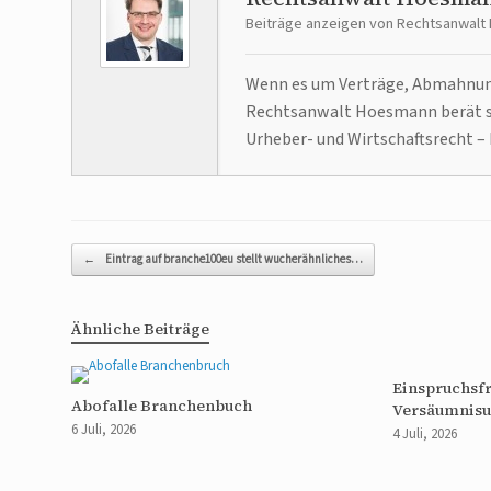
Beiträge anzeigen von Rechtsanwal
Wenn es um Verträge, Abmahnunge
Rechtsanwalt Hoesmann berät se
Urheber- und Wirtschaftsrecht – 
Beitragsnavigation
←
Eintrag auf branche100eu stellt wucherähnliches…
Ähnliche Beiträge
Einspruchsfr
Abofalle Branchenbuch
Versäumnisu
6 Juli, 2026
4 Juli, 2026