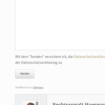
Bitte lasse dieses Feld leer.
Mit dem "Senden" versichere ich, die
Datenschutzerklär
der Datenschutzerklärung zu.
Veröffentlicht in
Allgemein
.
Rechtsanwalt Hoesma