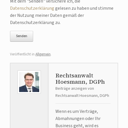
Bitte lasse dieses Feld leer.
Mit dem "Senden" versichere ich, die
Datenschutzerklärung
gelesen zu haben und stimme
der Nutzung meiner Daten gemäß der
Datenschutzerklärung zu.
Veröffentlicht in
Allgemein
.
Rechtsanwalt
Hoesmann, DGPh
Beiträge anzeigen von
Rechtsanwalt Hoesmann, DGPh
Wenn es um Verträge,
Abmahnungen oder Ihr
Business geht, wird es